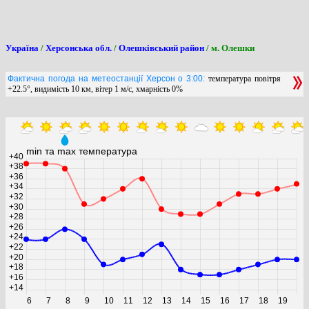
Україна
/
Херсонська обл.
/
Олешківський район
/ м. Олешки
Фактична погода на метеостанції Херсон о 3:00:
температура повітря
+22.5°, видимість 10 км, вітер 1 м/с, хмарність 0%
min та max температура
+40
+38
+36
+34
+32
+30
+28
+26
+24
+22
+20
+18
+16
+14
6
7
8
9
10
11
12
13
14
15
16
17
18
19