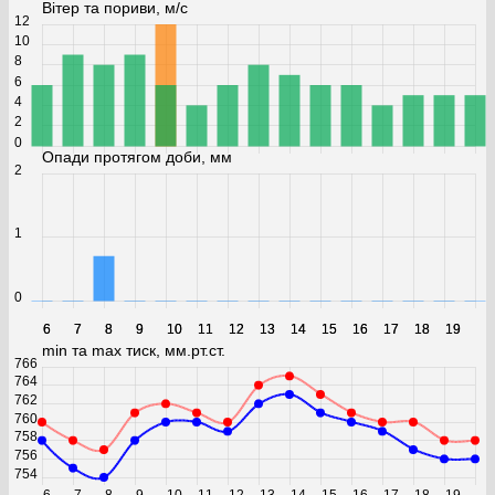
Вітер та пориви, м/с
12
10
8
6
4
2
0
Опади протягом доби, мм
2
1
0
6
6
7
7
8
8
9
9
10
10
11
11
12
12
13
13
14
14
15
15
16
16
17
17
18
18
19
19
min та max тиск, мм.рт.ст.
766
764
762
760
758
756
754
6
7
8
9
10
11
12
13
14
15
16
17
18
19