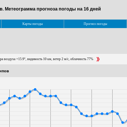
ов. Метеограмма прогноза погоды на 16 дней
Карты погоды
Прогноз погоды
ра воздуха +15.9°, видимость 10 км, ветер 2 м/с, облачность 77%
рипов