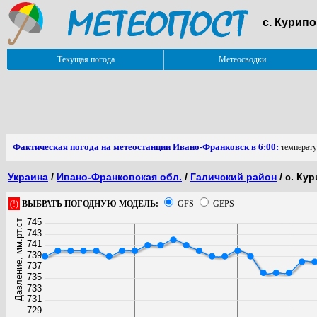
с. Курип
Текущая погода
Метеосводки
Фактическая погода на метеостанции Ивано-Франковск в 6:00:
температу
Украина
/
Ивано-Франковская обл.
/
Галичский район
/ с. Ку
(!)
ВЫБРАТЬ ПОГОДНУЮ МОДЕЛЬ:
GFS
GEPS