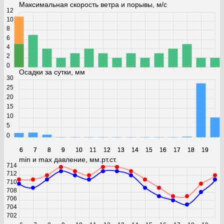
Максимальная скорость ветра и порывы, м/с
12
10
8
6
4
2
0
Осадки за сутки, мм
30
25
20
15
10
5
0
6
6
7
7
8
8
9
9
10
10
11
11
12
12
13
13
14
14
15
15
16
16
17
17
18
18
19
19
min и max давление, мм.рт.ст.
714
712
710
708
706
704
702