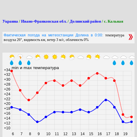
Украина
/
Ивано-Франковская обл.
/
Долинский район
/ с. Кальная
Фактическая погода на метеостанции Долина в 0:00:
температура
воздуха 26°, видимость км, ветер 3 м/с, облачность 0%
min и max температура
+34
+32
+30
+28
+26
+24
+22
+20
+18
+16
+14
+12
+10
6
7
8
9
10
11
12
13
14
15
16
17
18
19