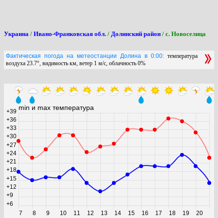
Украина
/
Ивано-Франковская обл.
/
Долинский район
/ с. Новоселица
Фактическая погода на метеостанции Долина в 0:00:
температура
воздуха 23.7°, видимость км, ветер 1 м/с, облачность 0%
min и max температура
+39
+36
+33
+30
+27
+24
+21
+18
+15
+12
+9
+6
7
8
9
10
11
12
13
14
15
16
17
18
19
20