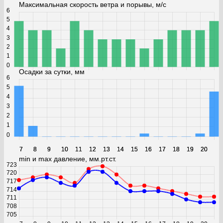
Максимальная скорость ветра и порывы, м/с
6
5
4
3
2
1
0
Осадки за сутки, мм
6
5
4
3
2
1
0
7
7
8
8
9
9
10
10
11
11
12
12
13
13
14
14
15
15
16
16
17
17
18
18
19
19
20
20
min и max давление, мм.рт.ст.
723
720
717
714
711
708
705