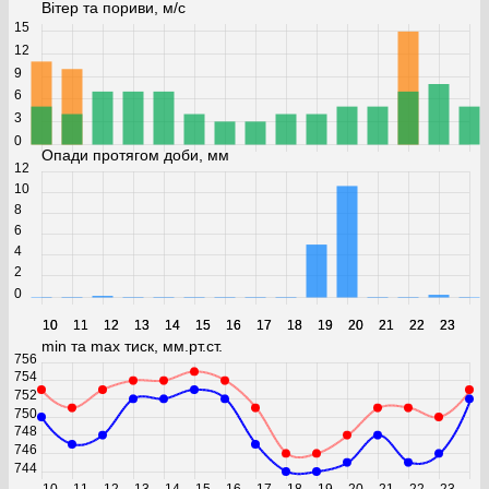
Вітер та пориви, м/с
15
12
9
6
3
0
Опади протягом доби, мм
12
10
8
6
4
2
0
10
10
11
11
12
12
13
13
14
14
15
15
16
16
17
17
18
18
19
19
20
20
21
21
22
22
23
23
min та max тиск, мм.рт.ст.
756
754
752
750
748
746
744
10
11
12
13
14
15
16
17
18
19
20
21
22
23