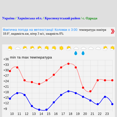
Україна
/
Харківська обл.
/
Краснокутський район
/ с. Одрада
Фактична погода на метеостанції Коломак о 3:00:
температура повітря
18.6°, видимість км, вітер 3 м/с, хмарність 0%
min та max температура
+36
+33
+30
+27
+24
+21
+18
+15
+12
+9
10
11
12
13
14
15
16
17
18
19
20
21
22
23