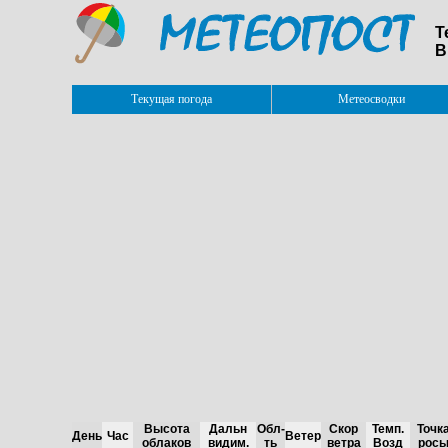
Т
В
Текущая погода
Метеосводки
Высота
Дальн
Обл-
Скор
Темп.
Точк
День
Час
Ветер
облаков
видим.
ть
ветра
Возд
рос