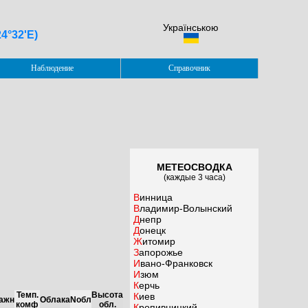
Українською
24°32'E)
Наблюдение
Справочник
МЕТЕОСВОДКА
(каждые 3 часа)
Винница
Владимир-Волынский
Днепр
Донецк
Житомир
Запорожье
Ивано-Франковск
Изюм
Керчь
Темп.
Высота
Киев
ажн
Облака
Nобл
комф
обл.
Кропивницкий