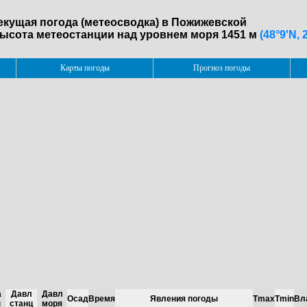
екущая погода (метеосводка) в Пожижевской
ысота метеостанции над уровнем моря 1451 м
(48°9'N, 
Карты погоды
Прогноз погоды
а
Давл
Давл
Осад
Время
Явления погоды
Tmax
Tmin
Вл
ы
станц
моря