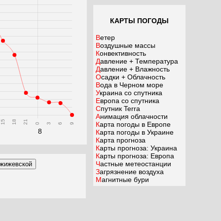
КАРТЫ ПОГОДЫ
Ветер
Воздушные массы
Конвективность
Давление + Температура
Давление + Влажность
Осадки + Облачность
Вода в Черном море
Украина со спутника
Европа со спутника
Спутник Terra
Анимация облачности
15
18
21
Карта погоды в Европе
0
3
6
9
8
Карта погоды в Украине
Карта прогноза
Карты прогноза: Украина
Карты прогноза: Европа
Частные метеостанции
Загрязнение воздуха
Магнитные бури