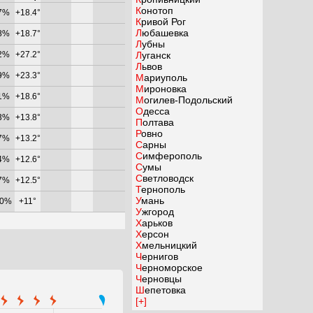
Конотоп
7%
+18.4°
Кривой Рог
Любашевка
8%
+18.7°
Лубны
2%
+27.2°
Луганск
Львов
9%
+23.3°
Мариуполь
Мироновка
1%
+18.6°
Могилев-Подольский
Одесса
3%
+13.8°
Полтава
Ровно
7%
+13.2°
Сарны
Симферополь
4%
+12.6°
Сумы
Светловодск
7%
+12.5°
Тернополь
Умань
00%
+11°
Ужгород
Харьков
Херсон
Хмельницкий
Чернигов
Черноморское
Черновцы
Шепетовка
[+]