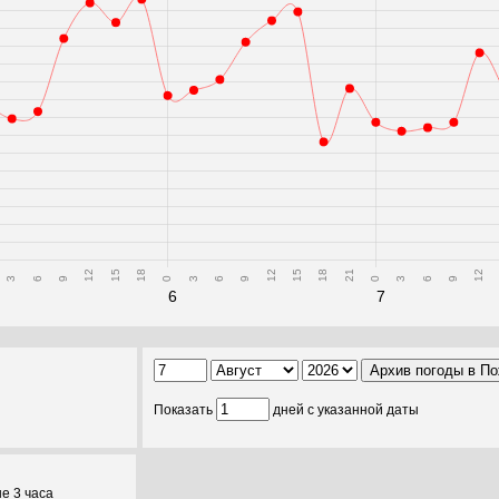
12
15
18
12
15
18
21
12
3
6
9
0
3
6
9
0
3
6
9
6
7
Показать
дней с указанной даты
е 3 часа