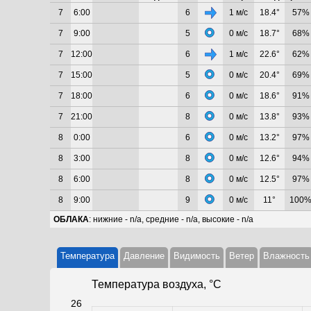
7
6:00
6
1 м/с
18.4°
57%
7
9:00
5
0 м/с
18.7°
68%
7
12:00
6
1 м/с
22.6°
62%
7
15:00
5
0 м/с
20.4°
69%
7
18:00
6
0 м/с
18.6°
91%
7
21:00
8
0 м/с
13.8°
93%
8
0:00
6
0 м/с
13.2°
97%
8
3:00
8
0 м/с
12.6°
94%
8
6:00
8
0 м/с
12.5°
97%
8
9:00
9
0 м/с
11°
100
ОБЛАКА
: нижние - n/a, средние - n/a, высокие - n/a
Температура
Давление
Видимость
Ветер
Влажность
Температура воздуха, °C
26