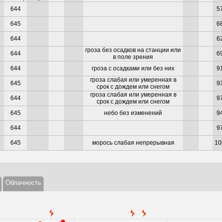
644
5
645
6
644
6
гроза без осадков на станции или
644
6
в поле зрения
644
гроза с осадками или без них
9
гроза слабая или умеренная в
645
9
срок с дождем или снегом
гроза слабая или умеренная в
644
9
срок с дождем или снегом
645
небо без изменений
9
644
9
%
645
морось слабая непрерывная
1
Облачность