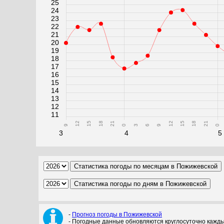
25
24
23
22
21
20
19
18
17
16
15
14
13
12
11
12
15
18
21
12
15
18
21
9
0
3
6
9
0
3
4
5
-
Прогноз погоды в Пожижевской
- Погодные данные обновляются круглосуточно кажды