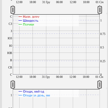
12:00
18:00
31 Гру
06:00
12:00
18:00
01 Січ
Напр. вітру
С
Швидкість
1
СЗ
Пориви
З
0.75
ЮЗ
Ю
0.5
ЮВ
В
0.25
СВ
С
0
12:00
18:00
31 Гру
06:00
12:00
18:00
01 Січ
Опади, мм/год
Опади за день, мм
1