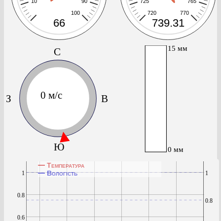
10
90
725
765
100
720
770
66
739.31
15 мм
С
0 м/с
З
В
Ю
0 мм
Температура
Вологість
1
1
0.8
0.8
0.6