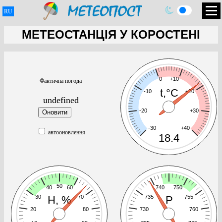
RU
МЕТЕОСТАНЦІЯ У КОРОСТЕНІ
0
+10
Фактична погода
t,°C
-10
+20
undefined
-20
+30
-30
+40
автооновлення
18.4
50
40
60
740
750
30
70
735
755
H, %
P
20
80
730
760