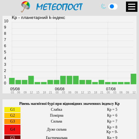
Kp - планетарний k-індекс
10
9
8
7
6
5
4
3
2
1
0
05/08
06/08
07/08
03
06
09
12
15
18
21
00
03
06
09
12
15
18
21
00
03
06
09
12
Рівень магнітної бурі при відповідних значеннях індексу Kp
G1
Слабка
Кр = 5
G2
Помірна
Кр = 6
G3
Сильна
Кр = 7
Кр = 8
G4
Дуже сильна
Кр = 9-
G5
Екстремальна
Кр = 9