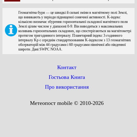
Геомагнітна буря — це швидкі й сильні зміни в магнітному полі Землі,
що виникають у періоди підвищеної сонячної активності. K-індекс
кількісно визначає збурення горизонтальної складової магнітного поля
Землі цілим числом у діапазоні 0-9. Він виводиться з максимальних
коливань горизонтальних складових, що спостерігаються на магнітометрі
протягом тригодинного інтервалу. Планетарний індекс 3-годинного
інтервалу Kp є середнім стандартизованим K-індексом з 13 геомагнітних
обсерваторій між 44 градусами і 60 градусами північної або південної
широти. Дані SWPC NOAA.
Контакт
Гостьова Книга
Про використання
Метеопост mobile © 2010-2026