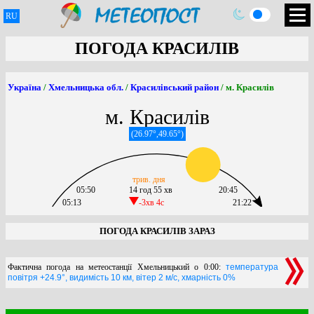
RU
ПОГОДА КРАСИЛІВ
Україна
/
Хмельницька обл.
/
Красилівський район
/ м. Красилів
м. Красилів
(26.97°,49.65°)
трив. дня
05:50
14 год 55 хв
20:45
05:13
-3хв 4c
21:22
ПОГОДА КРАСИЛІВ ЗАРАЗ
Фактична погода на метеостанції Хмельницький о 0:00:
температура
повітря +24.9°, видимість 10 км, вітер 2 м/с, хмарність 0%