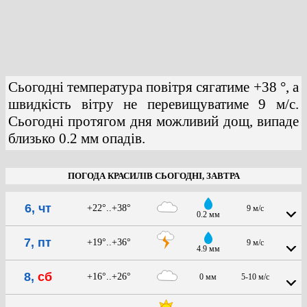
Сьогодні температура повітря сягатиме +38 °, а
швидкість вітру не перевищуватиме 9 м/с.
Сьогодні протягом дня можливий дощ, випаде
близько 0.2 мм опадів.
ПОГОДА КРАСИЛІВ СЬОГОДНІ, ЗАВТРА
6, чт
+22°..+38°
9 м/с
0.2 мм
7, пт
+19°..+36°
9 м/с
4.9 мм
8,
сб
+16°..+26°
0 мм
5-10 м/с