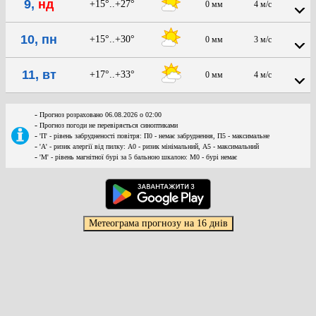
9,
нд
+15°..+27°
0 мм
4 м/с
10, пн
+15°..+30°
0 мм
3 м/с
11, вт
+17°..+33°
0 мм
4 м/с
-
Прогноз розраховано 06.08.2026 о 02:00
-
Прогноз погоди не перевіряється синоптиками
-
'П' - рівень забрудненості повітря: П0 - немає забруднення, П5 - максимальне
-
'А' - ризик алергії від пилку: А0 - ризик мінімальний, А5 - максимальний
-
'М' - рівень магнітної бурі за 5 бальною шкалою: M0 - бурі немає