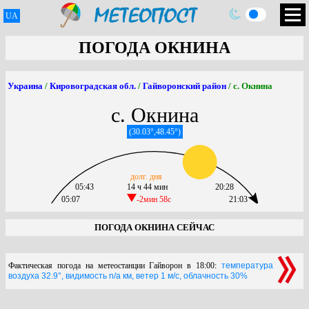
UA
ПОГОДА ОКНИНА
Украина
/
Кировоградская обл.
/
Гайворонский район
/ с. Окнина
с. Окнина
(30.03°,48.45°)
долг. дня
05:43
14 ч 44 мин
20:28
05:07
-2мин 58c
21:03
ПОГОДА ОКНИНА СЕЙЧАС
Фактическая погода на метеостанции Гайворон в 18:00:
температура
воздуха 32.9°, видимость n/a км, ветер 1 м/с, облачность 30%