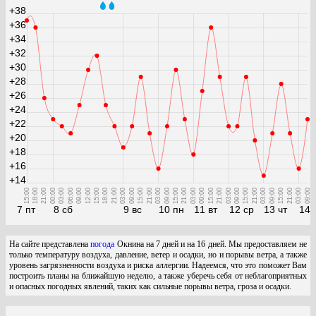
+38
+36
+34
+32
+30
+28
+26
+24
+22
+20
+18
+16
+14
15:00
18:00
21:00
00:00
03:00
06:00
09:00
12:00
15:00
18:00
21:00
03:00
09:00
15:00
21:00
03:00
09:00
15:00
21:00
03:00
09:00
15:00
21:00
03:00
09:00
15:00
21:00
03:00
09:00
15:00
21:00
03:00
09:00
7 пт
8 сб
9 вс
10 пн
11 вт
12 ср
13 чт
14 
На сайте представлена
погода
Окнина на 7 дней и на 16 дней. Мы предоставляем не
только температуру воздуха, давление, ветер и осадки, но и порывы ветра, а также
уровень загрязненности воздуха и риска аллергии. Надеемся, что это поможет Вам
построить планы на ближайшую неделю, а также уберечь себя от неблагоприятных
и опасных погодных явлений, таких как сильные порывы ветра, гроза и осадки.