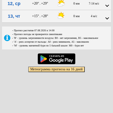
12, ср
+20°..+29°
0 мм
7-14 м/с
13, чт
+15°..+28°
0 мм
4 м/с
-
Прогноз рассчитан 07.08.2026 в 14:00
-
Прогноз погоды не проверяется синоптиками
-
'В' - уровень загрязненности воздуха: В0 - нет загрязнения, В5 - максимальное
-
'А' - риск аллергии от пыльцы: А0 - риск минимален, А5 - максимален
-
'М' - уровень магнитной бури по 5 бальной шкале: М0 - бури нет