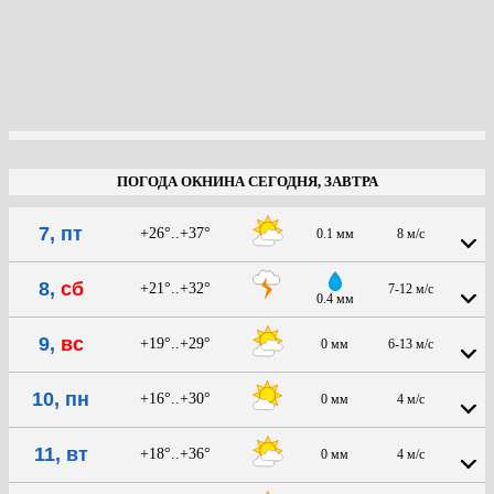
ПОГОДА ОКНИНА СЕГОДНЯ, ЗАВТРА
7, пт
+26°..+37°
0.1 мм
8 м/с
8,
сб
+21°..+32°
7-12 м/с
0.4 мм
9,
вс
+19°..+29°
0 мм
6-13 м/с
10, пн
+16°..+30°
0 мм
4 м/с
11, вт
+18°..+36°
0 мм
4 м/с