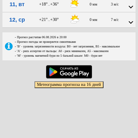
11, вт
+18°..+36°
0 мм
3 м/с
12, ср
+21°..+30°
0 мм
7 м/с
-
Прогноз рассчитан 06.08.2026 в 20:00
-
Прогноз погоды не проверяется синоптиками
-
'В' - уровень загрязненности воздуха: В0 - нет загрязнения, В5 - максимальное
-
'А' - риск аллергии от пыльцы: А0 - риск минимален, А5 - максимален
-
'М' - уровень магнитной бури по 5 бальной шкале: М0 - бури нет