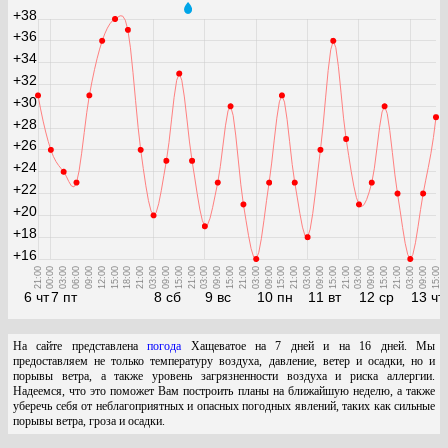
+38
+36
+34
+32
+30
+28
+26
+24
+22
+20
+18
+16
21:00
00:00
03:00
06:00
09:00
12:00
15:00
18:00
21:00
03:00
09:00
15:00
21:00
03:00
09:00
15:00
21:00
03:00
09:00
15:00
21:00
03:00
09:00
15:00
21:00
03:00
09:00
15:00
21:00
03:00
09:00
15:00
6 чт
7 пт
8 сб
9 вс
10 пн
11 вт
12 ср
13 чт
На сайте представлена
погода
Хащеватое на 7 дней и на 16 дней. Мы
предоставляем не только температуру воздуха, давление, ветер и осадки, но и
порывы ветра, а также уровень загрязненности воздуха и риска аллергии.
Надеемся, что это поможет Вам построить планы на ближайшую неделю, а также
уберечь себя от неблагоприятных и опасных погодных явлений, таких как сильные
порывы ветра, гроза и осадки.