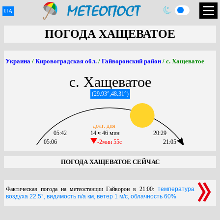
UA
ПОГОДА ХАЩЕВАТОЕ
Украина
/
Кировоградская обл.
/
Гайворонский район
/ с. Хащеватое
с. Хащеватое
(29.93°,48.31°)
долг. дня
05:42
14 ч 46 мин
20:29
05:06
-2мин 55c
21:05
ПОГОДА ХАЩЕВАТОЕ СЕЙЧАС
Фактическая погода на метеостанции Гайворон в 21:00:
температура
воздуха 22.5°, видимость n/a км, ветер 1 м/с, облачность 60%