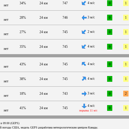
4 м/с
34%
24 км
747
0
1
нет
3 м/с
28%
24 км
746
0
1
нет
2 м/с
27%
24 км
745
0
1
нет
4 м/с
35%
24 км
745
0
1
нет
4 м/с
43%
24 км
745
0
1
нет
4 м/с
38%
24 км
745
0
1
нет
3 м/с
18%
24 км
743
0
2
нет
4 м/с
41%
24 км
745
0
1
нет
порывы 11 м/с
 в 09:00 (GEPS)
ой погоды США, модель GEPS разработана метеорологическим центром Канады.