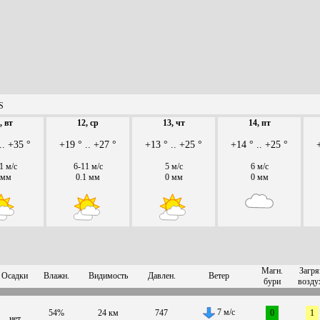
S
, вт
12, ср
13, чт
14, пт
.. +35 °
+19 ° .. +27 °
+13 ° .. +25 °
+14 ° .. +25 °
1 м/с
6-11 м/с
5 м/с
6 м/с
 мм
0.1 мм
0 мм
0 мм
Магн.
Загря
Осадки
Влажн.
Видимость
Давлен.
Ветер
бури
возду
7 м/с
54%
24 км
747
0
1
нет