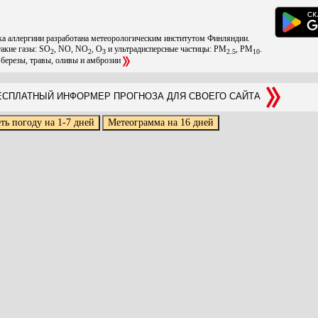
ска аллергиии разработана метеорологическим институтом Финляндии.
такие газы: SO
, NO, NO
, O
и ультрадисперсные частицы: PM
, PM
.
2
2
3
2.5
10
 березы, травы, оливы и амброзии
СПЛАТНЫЙ ИНФОРМЕР ПРОГНОЗА ДЛЯ СВОЕГО САЙТА