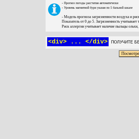
-
Прогноз погоды рассчитан автоматически
-
Уровень магнитной бури указан по 5 бальной шкале
- Модель прогноза загрязненности воздуха и ри
Показатель от 0 до 5. Загрязненность учитывает 
Риск аллергии учитывает наличие пыльцы ольхи,
<div> ... </div>
ПОЛУЧИТЕ БЕ