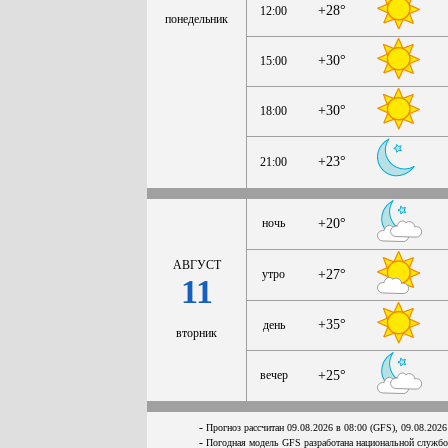
+28°
12:00
понедельник
+30°
15:00
+30°
18:00
+23°
21:00
ночь
+20°
АВГУСТ
утро
+27°
11
+35°
день
вторник
вечер
+25°
-
Прогноз рассчитан 09.08.2026 в 08:00 (GFS), 09.08.2026
-
Погодная модель GFS разработана национальной служб