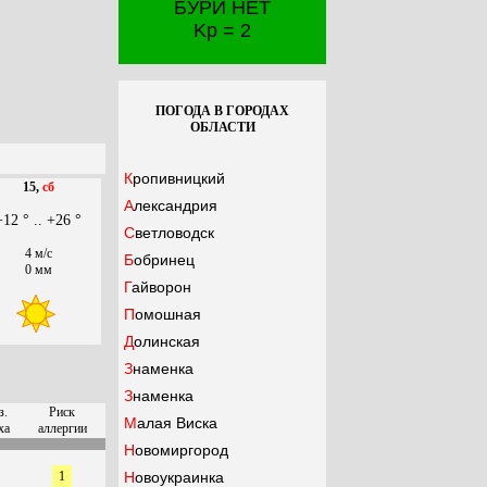
БУРИ НЕТ
Kp = 2
ПОГОДА В ГОРОДАХ
ОБЛАСТИ
Кропивницкий
15,
сб
Александрия
+12 ° .. +26 °
Светловодск
4 м/с
Бобринец
0 мм
Гайворон
Помошная
Долинская
Знаменка
Знаменка
з.
Риск
Малая Виска
ха
аллергии
Новомиргород
1
Новоукраинка