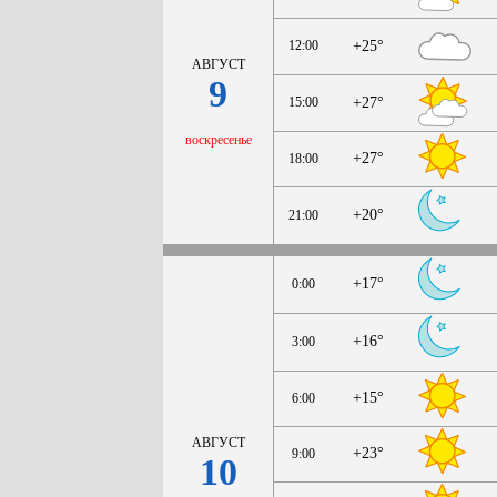
12:00
+25°
АВГУСТ
9
15:00
+27°
воскресенье
+27°
18:00
+20°
21:00
+17°
0:00
+16°
3:00
+15°
6:00
АВГУСТ
+23°
9:00
10