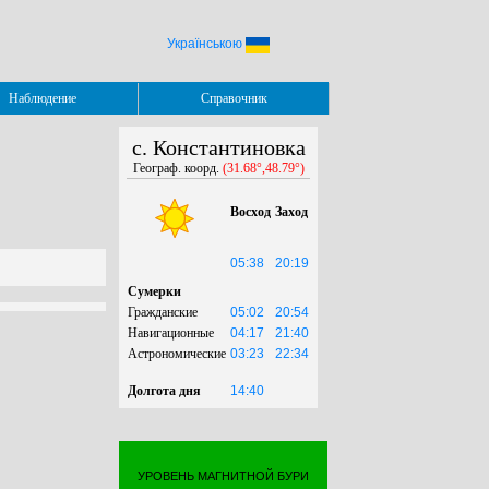
Українською
Наблюдение
Справочник
с. Константиновка
Географ. коорд.
(31.68°,48.79°)
Восход
Заход
05:38
20:19
Сумерки
Гражданские
05:02
20:54
Навигационные
04:17
21:40
Астрономические
03:23
22:34
Долгота дня
14:40
УРОВЕНЬ МАГНИТНОЙ БУРИ