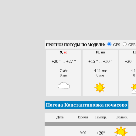
ПРОГНОЗ ПОГОДЫ ПО МОДЕЛИ:
GFS
GEP
9,
вс
10, пн
11
+20 ° .. +27 °
+15 ° .. +30 °
+20 ° 
7 м/с
4-11 м/с
4-1
0 мм
0 мм
0
Погода Константиновка почасово
Дата
Время
Темпер.
Облачн.
9:00
+20°