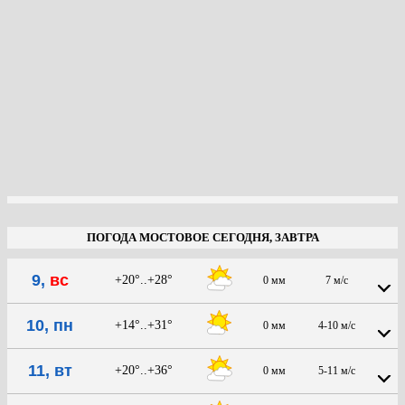
ПОГОДА МОСТОВОЕ СЕГОДНЯ, ЗАВТРА
9,
вс
+20°..+28°
0 мм
7 м/с
10, пн
+14°..+31°
0 мм
4-10 м/с
11, вт
+20°..+36°
0 мм
5-11 м/с