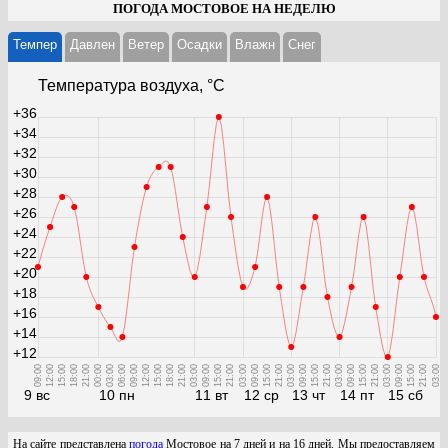
ПОГОДА МОСТОВОЕ НА НЕДЕЛЮ
Темпер
Давлен
Ветер
Осадки
Влажн
Cнег
Температура воздуха, °С
+36
+34
+32
+30
+28
+26
+24
+22
+20
+18
+16
+14
+12
09:00
12:00
15:00
18:00
21:00
00:00
03:00
06:00
09:00
12:00
15:00
18:00
21:00
03:00
09:00
15:00
21:00
03:00
09:00
15:00
21:00
03:00
09:00
15:00
21:00
03:00
09:00
15:00
21:00
03:00
09:00
15:00
21:00
03:00
9 вс
10 пн
11 вт
12 ср
13 чт
14 пт
15 сб
На сайте представлена
погода
Мостовое на 7 дней и на 16 дней. Мы предоставляем