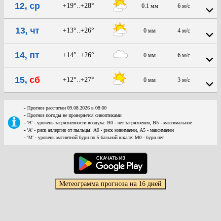
12, ср
+19°..+28°
0.1 мм
6 м/с
13, чт
+13°..+26°
0 мм
4 м/с
14, пт
+14°..+26°
0 мм
6 м/с
15,
сб
+12°..+27°
0 мм
3 м/с
-
Прогноз рассчитан 09.08.2026 в 08:00
-
Прогноз погоды не проверяется синоптиками
-
'В' - уровень загрязненности воздуха: В0 - нет загрязнения, В5 - максимальное
-
'А' - риск аллергии от пыльцы: А0 - риск минимален, А5 - максимален
-
'М' - уровень магнитной бури по 5 бальной шкале: М0 - бури нет