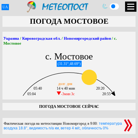
UA
ПОГОДА МОСТОВОЕ
Украина
/
Кировоградская обл.
/
Новомиргородский район
/ с.
Мостовое
с. Мостовое
(31.31°,48.69°)
долг. дня
05:40
14 ч 40 мин
20:20
05:04
-3мин 3c
20:55
ПОГОДА МОСТОВОЕ СЕЙЧАС
Фактическая погода на метеостанции Новомиргород в 9:00:
температура
воздуха 18.8°, видимость n/a км, ветер 4 м/с, облачность 0%