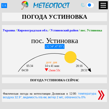
UA
ПОГОДА УСТИНОВКА
Украина
/
Кировоградская обл.
/
Устиновский район
/ пос. Устиновка
пос. Устиновка
(32.54°,47.95°)
долг. дня
05:34
14 ч 41 мин
20:16
04:59
-2мин 53c
20:51
ПОГОДА УСТИНОВКА СЕЙЧАС
Фактическая погода на метеостанции Долинская в 12:00:
температура
воздуха 32.9°, видимость n/a км, ветер 2 м/с, облачность 0%