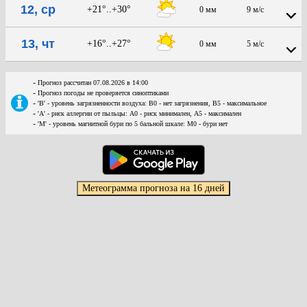
12, ср
+21°..+30°
0 мм
9 м/с
13, чт
+16°..+27°
0 мм
5 м/с
-
Прогноз рассчитан 07.08.2026 в 14:00
-
Прогноз погоды не проверяется синоптиками
-
'В' - уровень загрязненности воздуха: В0 - нет загрязнения, В5 - максимальное
-
'А' - риск аллергии от пыльцы: А0 - риск минимален, А5 - максимален
-
'М' - уровень магнитной бури по 5 бальной шкале: М0 - бури нет