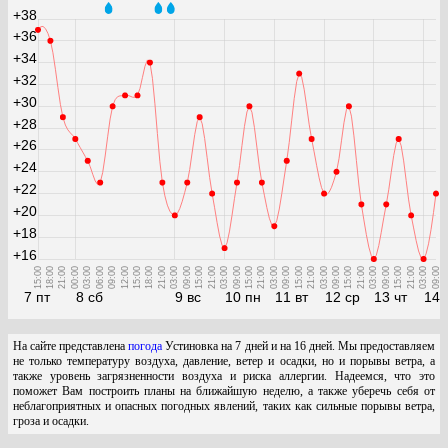
+38
+36
+34
+32
+30
+28
+26
+24
+22
+20
+18
+16
15:00
18:00
21:00
00:00
03:00
06:00
09:00
12:00
15:00
18:00
21:00
03:00
09:00
15:00
21:00
03:00
09:00
15:00
21:00
03:00
09:00
15:00
21:00
03:00
09:00
15:00
21:00
03:00
09:00
15:00
21:00
03:00
09:00
7 пт
8 сб
9 вс
10 пн
11 вт
12 ср
13 чт
14 
На сайте представлена
погода
Устиновка на 7 дней и на 16 дней. Мы предоставляем
не только температуру воздуха, давление, ветер и осадки, но и порывы ветра, а
также уровень загрязненности воздуха и риска аллергии. Надеемся, что это
поможет Вам построить планы на ближайшую неделю, а также уберечь себя от
неблагоприятных и опасных погодных явлений, таких как сильные порывы ветра,
гроза и осадки.