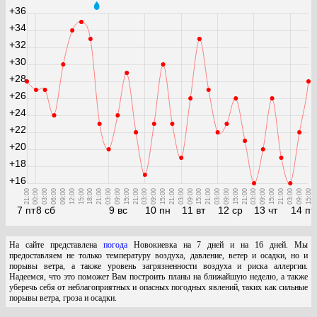
+36
+34
+32
+30
+28
+26
+24
+22
+20
+18
+16
21:00
00:00
03:00
06:00
09:00
12:00
15:00
18:00
21:00
03:00
09:00
15:00
21:00
03:00
09:00
15:00
21:00
03:00
09:00
15:00
21:00
03:00
09:00
15:00
21:00
03:00
09:00
15:00
21:00
03:00
09:00
15:00
7 пт
8 сб
9 вс
10 пн
11 вт
12 ср
13 чт
14 пт
На сайте представлена
погода
Новокиевка на 7 дней и на 16 дней. Мы
предоставляем не только температуру воздуха, давление, ветер и осадки, но и
порывы ветра, а также уровень загрязненности воздуха и риска аллергии.
Надеемся, что это поможет Вам построить планы на ближайшую неделю, а также
уберечь себя от неблагоприятных и опасных погодных явлений, таких как сильные
порывы ветра, гроза и осадки.