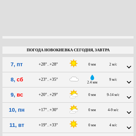
ПОГОДА НОВОКИЕВКА СЕГОДНЯ, ЗАВТРА
7, пт
+28°..+28°
0 мм
2 м/с
8,
сб
+23°..+35°
9 м/с
2.4 мм
9,
вс
+20°..+29°
0 мм
9-14 м/с
10, пн
+17°..+30°
0 мм
4-9 м/с
11, вт
+19°..+33°
0 мм
4 м/с