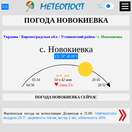
UA
ПОГОДА НОВОКИЕВКА
Украина
/
Кировоградская обл.
/
Устиновский район
/ с. Новокиевка
с. Новокиевка
(32.59°,48.06°)
долг. дня
05:34
14 ч 42 мин
20:16
04:58
-2мин 55c
20:52
ПОГОДА НОВОКИЕВКА СЕЙЧАС
Фактическая погода на метеостанции Долинская в 21:00:
температура
воздуха 29.3°, видимость n/a км, ветер 2 м/с, облачность 30%