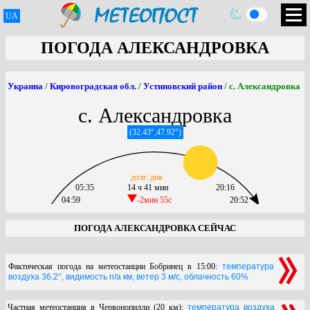
UA
ПОГОДА АЛЕКСАНДРОВКА
Украина
/
Кировоградская обл.
/
Устиновский район
/ с. Александровка
с. Александровка
(32.43°,47.92°)
долг. дня
05:35
14 ч 41 мин
20:16
04:59
-2мин 55c
20:52
ПОГОДА АЛЕКСАНДРОВКА СЕЙЧАС
Фактическая погода на метеостанции Бобринец в 15:00:
температура
воздуха 36.2°, видимость n/a км, ветер 3 м/с, облачность 60%
Частная метеостанция в Червонопилли (20 км):
температура воздуха