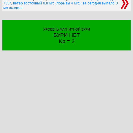
+35°, ветер восточный 0.8 м/с (порывы 4 м/с), за сегодня выпало 0
мм осадков
УРОВЕНЬ МАГНИТНОЙ БУРИ
БУРИ НЕТ
Kp = 2