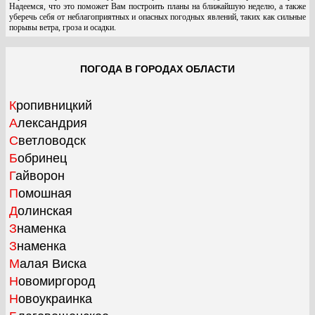
Надеемся, что это поможет Вам построить планы на ближайшую неделю, а также
уберечь себя от неблагоприятных и опасных погодных явлений, таких как сильные
порывы ветра, гроза и осадки.
ПОГОДА В ГОРОДАХ ОБЛАСТИ
Кропивницкий
Александрия
Светловодск
Бобринец
Гайворон
Помошная
Долинская
Знаменка
Знаменка
Малая Виска
Новомиргород
Новоукраинка