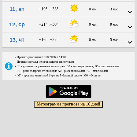
11, вт
+19°..+33°
0 мм
3 м/с
12, ср
+21°..+30°
0 мм
9 м/с
13, чт
+16°..+27°
0 мм
5 м/с
-
Прогноз рассчитан 07.08.2026 в 14:00
-
Прогноз погоды не проверяется синоптиками
-
'В' - уровень загрязненности воздуха: В0 - нет загрязнения, В5 - максимальное
-
'А' - риск аллергии от пыльцы: А0 - риск минимален, А5 - максимален
-
'М' - уровень магнитной бури по 5 бальной шкале: М0 - бури нет