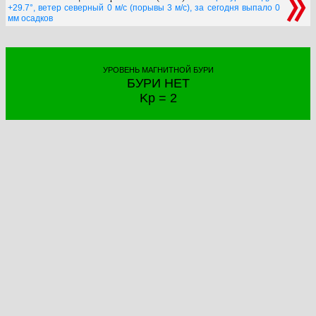
+29.7°, ветер северный 0 м/с (порывы 3 м/с), за сегодня выпало 0
мм осадков
УРОВЕНЬ МАГНИТНОЙ БУРИ
БУРИ НЕТ
Kp = 2