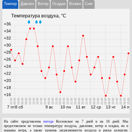
Темпер
Давлен
Ветер
Осадки
Влажн
Cнег
Температура воздуха, °С
+36
+34
+32
+30
+28
+26
+24
+22
+20
+18
+16
21:00
00:00
03:00
06:00
09:00
12:00
15:00
18:00
21:00
03:00
09:00
15:00
21:00
03:00
09:00
15:00
21:00
03:00
09:00
15:00
21:00
03:00
09:00
15:00
21:00
03:00
09:00
15:00
21:00
03:00
09:00
15:00
7 пт
8 сб
9 вс
10 пн
11 вт
12 ср
13 чт
14 пт
На сайте представлена
погода
Козловское на 7 дней и на 16 дней. Мы
предоставляем не только температуру воздуха, давление, ветер и осадки, но и
порывы ветра, а также уровень загрязненности воздуха и риска аллергии.