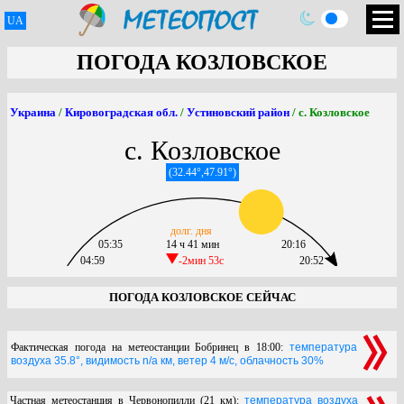
UA
ПОГОДА КОЗЛОВСКОЕ
Украина
/
Кировоградская обл.
/
Устиновский район
/ с. Козловское
с. Козловское
(32.44°,47.91°)
долг. дня
05:35
14 ч 41 мин
20:16
04:59
-2мин 53c
20:52
ПОГОДА КОЗЛОВСКОЕ СЕЙЧАС
Фактическая погода на метеостанции Бобринец в 18:00:
температура
воздуха 35.8°, видимость n/a км, ветер 4 м/с, облачность 30%
Частная метеостанция в Червонопилли (21 км):
температура воздуха