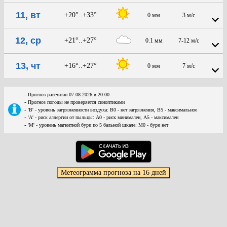
11, вт
+20°..+33°
0 мм
3 м/с
12, ср
+21°..+27°
0.1 мм
7-12 м/с
13, чт
+16°..+27°
0 мм
7 м/с
-
Прогноз рассчитан 07.08.2026 в 20:00
-
Прогноз погоды не проверяется синоптиками
-
'В' - уровень загрязненности воздуха: В0 - нет загрязнения, В5 - максимальное
-
'А' - риск аллергии от пыльцы: А0 - риск минимален, А5 - максимален
-
'М' - уровень магнитной бури по 5 бальной шкале: М0 - бури нет