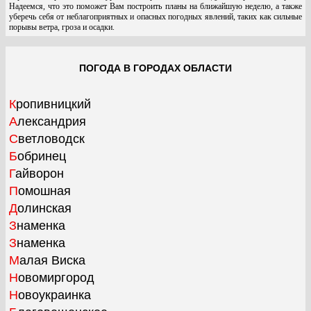
Надеемся, что это поможет Вам построить планы на ближайшую неделю, а также
уберечь себя от неблагоприятных и опасных погодных явлений, таких как сильные
порывы ветра, гроза и осадки.
ПОГОДА В ГОРОДАХ ОБЛАСТИ
Кропивницкий
Александрия
Светловодск
Бобринец
Гайворон
Помошная
Долинская
Знаменка
Знаменка
Малая Виска
Новомиргород
Новоукраинка