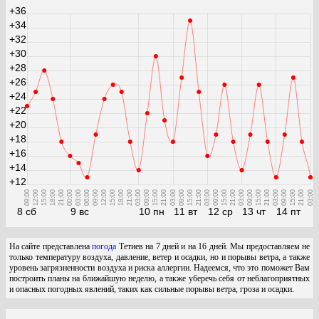
+36
+34
+32
+30
+28
+26
+24
+22
+20
+18
+16
+14
+12
09:00
12:00
15:00
18:00
21:00
00:00
03:00
06:00
09:00
12:00
15:00
18:00
21:00
03:00
09:00
15:00
21:00
03:00
09:00
15:00
21:00
03:00
09:00
15:00
21:00
03:00
09:00
15:00
21:00
03:00
09:00
15:00
21:00
03:00
8 сб
9 вс
10 пн
11 вт
12 ср
13 чт
14 пт
На сайте представлена
погода
Тетиев на 7 дней и на 16 дней. Мы предоставляем не
только температуру воздуха, давление, ветер и осадки, но и порывы ветра, а также
уровень загрязненности воздуха и риска аллергии. Надеемся, что это поможет Вам
построить планы на ближайшую неделю, а также уберечь себя от неблагоприятных
и опасных погодных явлений, таких как сильные порывы ветра, гроза и осадки.