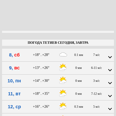
ПОГОДА ТЕТИЕВ СЕГОДНЯ, ЗАВТРА
8,
сб
+18°..+28°
0.1 мм
7 м/с
9,
вс
+13°..+26°
0 мм
6-11 м/с
10, пн
+14°..+30°
0 мм
3 м/с
11, вт
+18°..+35°
0 мм
7-12 м/с
12, ср
+16°..+26°
0.3 мм
5 м/с