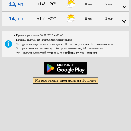
13, чт
+14°..+26°
0 мм
5 м/с
14, пт
+13°..+27°
0 мм
3 м/с
-
Прогноз рассчитан 08.08.2026 в 08:00
-
Прогноз погоды не проверяется синоптиками
-
'В' - уровень загрязненности воздуха: В0 - нет загрязнения, В5 - максимальное
-
'А' - риск аллергии от пыльцы: А0 - риск минимален, А5 - максимален
-
'М' - уровень магнитной бури по 5 бальной шкале: М0 - бури нет