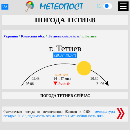
UA
ПОГОДА ТЕТИЕВ
Украина
/
Киевская обл.
/
Тетиевский район
/ г. Тетиев
г. Тетиев
(29.69°,49.37°)
долг. дня
05:43
14 ч 47 мин
20:30
05:06
-3мин 6c
21:06
ПОГОДА ТЕТИЕВ СЕЙЧАС
Фактическая погода на метеостанции Жашков в 9:00:
температура
воздуха 20.8°, видимость n/a км, ветер 1 м/с, облачность 80%