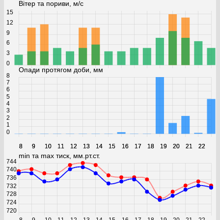
Вітер та пориви, м/с
15
12
9
6
3
0
Опади протягом доби, мм
8
7
6
5
4
3
2
1
0
8
8
9
9
10
10
11
11
12
12
13
13
14
14
15
15
16
16
17
17
18
18
19
19
20
20
21
21
22
22
min та max тиск, мм.рт.ст.
744
740
736
732
728
724
720
8
9
10
11
12
13
14
15
16
17
18
19
20
21
22