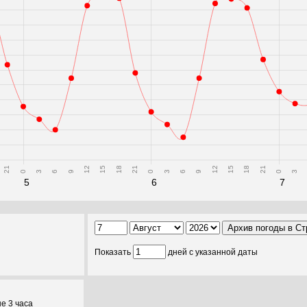
21
12
15
18
21
12
15
18
21
0
3
6
9
0
3
6
9
0
3
5
6
7
Показать
дней с указанной даты
е 3 часа