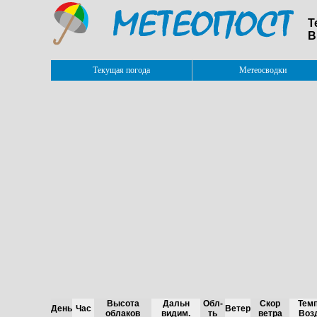
Т
В
Текущая погода
Метеосводки
Высота
Дальн
Обл-
Скор
Темп
День
Час
Ветер
облаков
видим.
ть
ветра
Воз