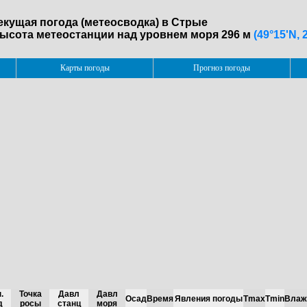
екущая погода (метеосводка) в Стрые
ысота метеостанции над уровнем моря 296 м
(49°15'N, 
Карты погоды
Прогноз погоды
.
Точка
Давл
Давл
Осад
Время
Явления погоды
Tmax
Tmin
Влаж
д
росы
станц
моря