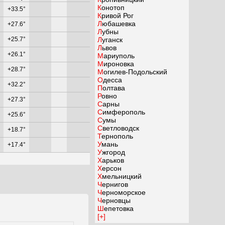
Конотоп
+33.5°
Кривой Рог
Любашевка
+27.6°
Лубны
+25.7°
Луганск
Львов
+26.1°
Мариуполь
Мироновка
+28.7°
Могилев-Подольский
Одесса
+32.2°
Полтава
Ровно
+27.3°
Сарны
Симферополь
+25.6°
Сумы
Светловодск
+18.7°
Тернополь
Умань
+17.4°
Ужгород
Харьков
Херсон
Хмельницкий
Чернигов
Черноморское
Черновцы
Шепетовка
[+]