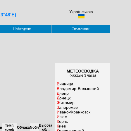
Українською
23°48'E)
Наблюдение
Справочник
МЕТЕОСВОДКА
(каждые 3 часа)
Винница
Владимир-Волынский
Днепр
Донецк
Житомир
Запорожье
Ивано-Франковск
Изюм
Керчь
Темп.
Высота
Киев
н
Облака
Nобл
комф
обл.
Кропивницкий