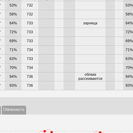
°
53%
732
53%
°
58%
732
58%
°
64%
733
зарница
64%
°
72%
733
72%
°
69%
733
69%
°
71%
734
71%
°
63%
733
63%
°
70%
734
70%
облака
°
94%
736
94%
рассеиваются
°
93%
736
93%
Облачность