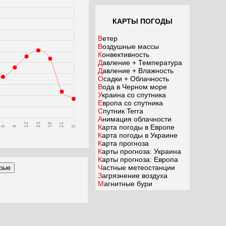
КАРТЫ ПОГОДЫ
Ветер
Воздушные массы
Конвективность
Давление + Температура
Давление + Влажность
Осадки + Облачность
Вода в Черном море
Украина со спутника
Европа со спутника
Спутник Terra
Анимация облачности
12
15
18
21
Карта погоды в Европе
6
9
0
Карта погоды в Украине
Карта прогноза
Карты прогноза: Украина
Карты прогноза: Европа
Частные метеостанции
Загрязнение воздуха
Магнитные бури