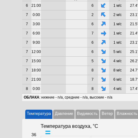
6
21:00
6
1 м/с
27.4
7
0:00
2
2 м/с
23.1
7
3:00
6
1 м/с
21.5
7
6:00
7
1 м/с
21.4
7
9:00
6
1 м/с
23.1
7
12:00
6
5 м/с
25.1
7
15:00
5
4 м/с
26.2
7
18:00
8
8 м/с
24.7
7
21:00
7
6 м/с
18.7
8
0:00
8
4 м/с
17.4
ОБЛАКА
: нижние - n/a, средние - n/a, высокие - n/a
Температура
Давление
Видимость
Ветер
Влажность
Температура воздуха, °C
36