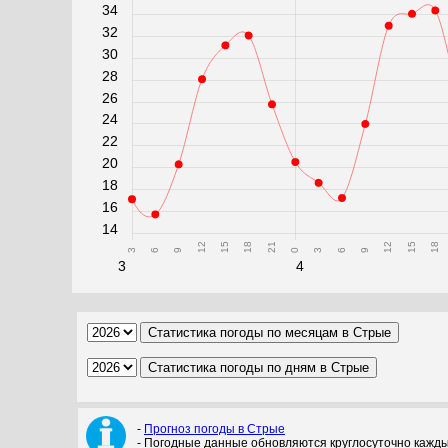
34
32
30
28
26
24
22
20
18
16
14
12
15
18
21
12
15
18
3
6
9
0
3
6
9
3
4
-
Прогноз погоды в Стрые
- Погодные данные обновляются круглосуточно кажды