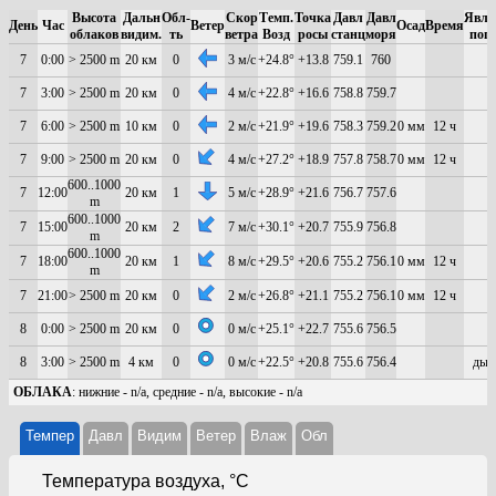
Высота
Дальн
Обл-
Скор
Темп.
Точка
Давл
Давл
Явле
День
Час
Ветер
Осад
Время
облаков
видим.
ть
ветра
Возд
росы
станц
моря
пог
7
0:00
> 2500 m
20 км
0
3 м/с
+24.8°
+13.8
759.1
760
7
3:00
> 2500 m
20 км
0
4 м/с
+22.8°
+16.6
758.8
759.7
7
6:00
> 2500 m
10 км
0
2 м/с
+21.9°
+19.6
758.3
759.2
0 мм
12 ч
7
9:00
> 2500 m
20 км
0
4 м/с
+27.2°
+18.9
757.8
758.7
0 мм
12 ч
600..1000
7
12:00
20 км
1
5 м/с
+28.9°
+21.6
756.7
757.6
m
600..1000
7
15:00
20 км
2
7 м/с
+30.1°
+20.7
755.9
756.8
m
600..1000
7
18:00
20 км
1
8 м/с
+29.5°
+20.6
755.2
756.1
0 мм
12 ч
m
7
21:00
> 2500 m
20 км
0
2 м/с
+26.8°
+21.1
755.2
756.1
0 мм
12 ч
8
0:00
> 2500 m
20 км
0
0 м/с
+25.1°
+22.7
755.6
756.5
8
3:00
> 2500 m
4 км
0
0 м/с
+22.5°
+20.8
755.6
756.4
дым
ОБЛАКА
: нижние - n/a, средние - n/a, высокие - n/a
Темпер
Давл
Видим
Ветер
Влаж
Обл
Температура воздуха, °C