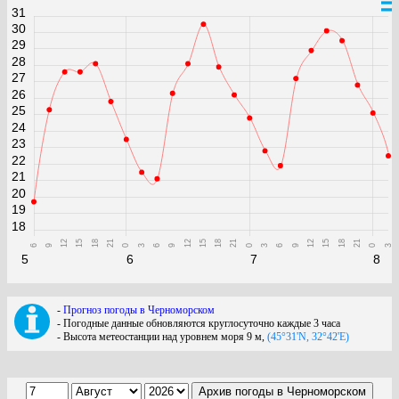
31
30
29
28
27
26
25
24
23
22
21
20
19
18
12
15
18
21
12
15
18
21
12
15
18
21
6
9
0
3
6
9
0
3
6
9
0
3
5
6
7
8
-
Прогноз погоды в Черноморском
- Погодные данные обновляются круглосуточно каждые 3 часа
- Высота метеостанции над уровнем моря 9 м,
(45°31'N, 32°42'E)