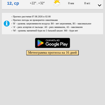
12, ср
+22°..+32°
0 мм
8 м/с
-
Прогноз рассчитан 07.08.2026 в 02:00
-
Прогноз погоды не проверяется синоптиками
-
'В' - уровень загрязненности воздуха: В0 - нет загрязнения, В5 - максимальное
-
'А' - риск аллергии от пыльцы: А0 - риск минимален, А5 - максимален
-
'М' - уровень магнитной бури по 5 бальной шкале: М0 - бури нет