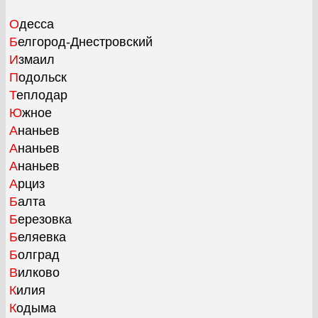
Одесса
Белгород-Днестровский
Измаил
Подольск
Теплодар
Южное
Ананьев
Ананьев
Ананьев
Арциз
Балта
Березовка
Беляевка
Болград
Вилково
Килия
Кодыма