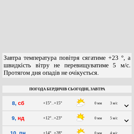
Завтра температура повітря сягатиме +23 °, а
швидкість вітру не перевищуватиме 5 м/с.
Протягом дня опадів не очікується.
ПОГОДА БЕРДИЧІВ СЬОГОДНІ, ЗАВТРА
8,
сб
+15°..+15°
0 мм
3 м/с
9,
нд
+12°..+23°
0 мм
5 м/с
10, пн
+14°..+28°
0 мм
4 м/с