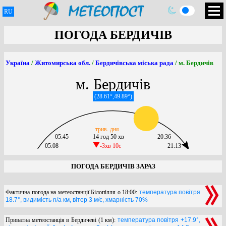
RU
ПОГОДА БЕРДИЧІВ
Україна
/
Житомирська обл.
/
Бердичівська міська рада
/ м. Бердичів
м. Бердичів
(28.61°,49.89°)
трив. дня
05:45
14 год 50 хв
20:36
05:08
-3хв 10c
21:13
ПОГОДА БЕРДИЧІВ ЗАРАЗ
Фактична погода на метеостанції Білопілля о 18:00:
температура повітря
18.7°, видимість n/a км, вітер 3 м/с, хмарність 70%
Приватна метеостанція в Бердичеві (1 км):
температура повітря +17.9°,