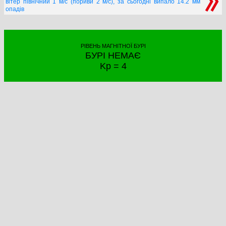
вітер північний 1 м/с (пориви 2 м/с), за сьогодні випало 14.2 мм
опадів
РІВЕНЬ МАГНІТНОЇ БУРІ
БУРІ НЕМАЄ
Kp = 4