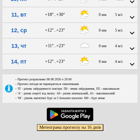
11, вт
+18°..+30°
0 мм
5 м/с
12, ср
+12°..+23°
0 мм
5 м/с
13, чт
+11°..+23°
0 мм
4 м/с
14, пт
+12°..+23°
0 мм
4 м/с
-
Прогноз розраховано 08.08.2026 о 20:00
-
Прогноз погоди не перевіряється синоптиками
-
'П' - рівень забрудненості повітря: П0 - немає забруднення, П5 - максимальне
-
'А' - ризик алергії від пилку: А0 - ризик мінімальний, А5 - максимальний
-
'М' - рівень магнітної бурі за 5 бальною шкалою: M0 - бурі немає