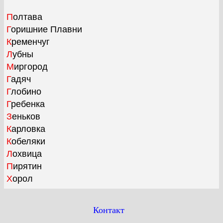
Полтава
Горишние Плавни
Кременчуг
Лубны
Миргород
Гадяч
Глобино
Гребенка
Зеньков
Карловка
Кобеляки
Лохвица
Пирятин
Хорол
Контакт