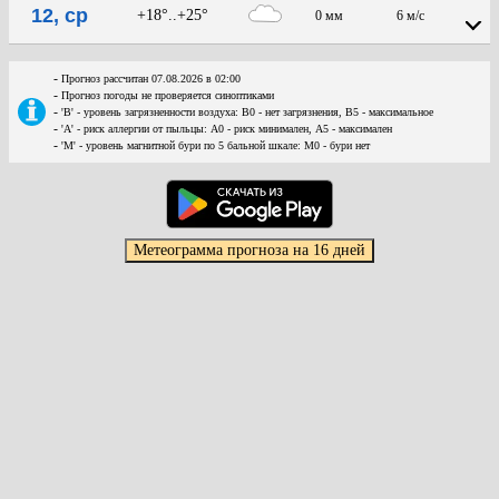
12, ср
+18°..+25°
0 мм
6 м/с
-
Прогноз рассчитан 07.08.2026 в 02:00
-
Прогноз погоды не проверяется синоптиками
-
'В' - уровень загрязненности воздуха: В0 - нет загрязнения, В5 - максимальное
-
'А' - риск аллергии от пыльцы: А0 - риск минимален, А5 - максимален
-
'М' - уровень магнитной бури по 5 бальной шкале: М0 - бури нет