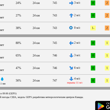
3 м/с
24%
24 км
745
0
2
нет
2 м/с
27%
24 км
743
0
2
нет
0 м/с
38%
24 км
743
1-
2
нет
2 м/с
80%
24 км
745
0
1
нет
3 м/с
65%
24 км
746
0
1
нет
6 м/с
47%
24 км
746
0
1
нет
4 м/с
56%
24 км
747
0
1
порывы 11 м/с
.1 мм
 в 09:00 (GEPS)
ой погоды США, модель GEPS разработана метеорологическим центром Канады.