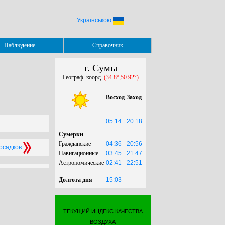
Українською
Наблюдение
Справочник
г. Сумы
Географ. коорд.
(34.8°,50.92°)
Восход
Заход
05:14
20:18
Сумерки
Гражданские
04:36
20:56
 осадков
Навигационные
03:45
21:47
Астрономические
02:41
22:51
Долгота дня
15:03
ТЕКУЩИЙ ИНДЕКС КАЧЕСТВА
ВОЗДУХА