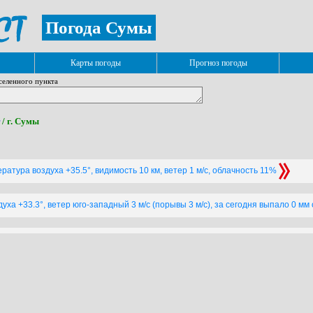
Погода Сумы
Карты погоды
Прогноз погоды
селенного пункта
/ г. Сумы
ратура воздуха +35.5°, видимость 10 км, ветер 1 м/с, облачность 11%
ха +33.3°, ветер юго-западный 3 м/с (порывы 3 м/с), за сегодня выпало 0 мм