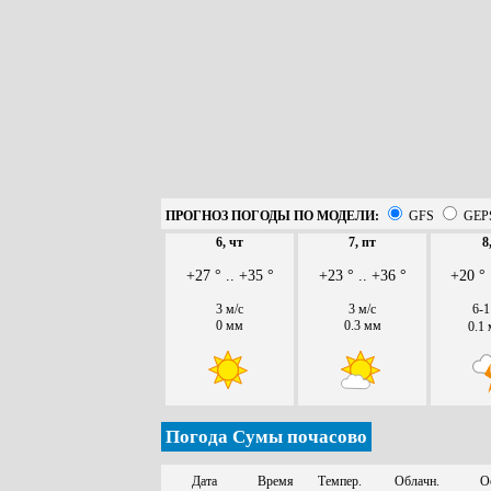
ПРОГНОЗ ПОГОДЫ ПО МОДЕЛИ:
GFS
GEP
6, чт
7, пт
8
+27 ° .. +35 °
+23 ° .. +36 °
+20 ° 
3 м/с
3 м/с
6-1
0 мм
0.3 мм
0.1
Погода Сумы почасово
Дата
Время
Темпер.
Облачн.
О