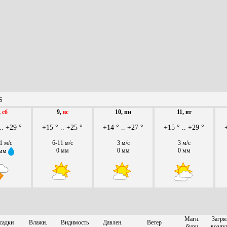
S
,
сб
9,
вс
10, пн
11, вт
.. +29 °
+15 ° .. +25 °
+14 ° .. +27 °
+15 ° .. +29 °
1 м/с
6-11 м/с
3 м/с
3 м/с
0 мм
0 мм
0 мм
 мм
Магн.
Загря
садки
Влажн.
Видимость
Давлен.
Ветер
бури
возду