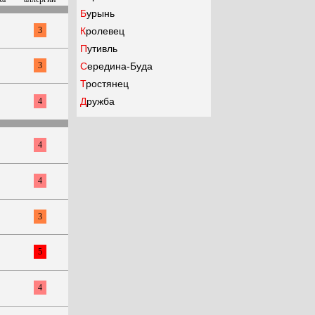
Бурынь
3
Кролевец
Путивль
3
Середина-Буда
Тростянец
Дружба
4
4
4
3
5
4