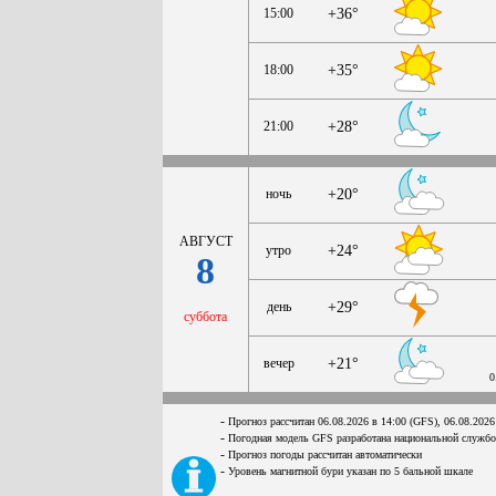
15:00
+36°
18:00
+35°
21:00
+28°
ночь
+20°
АВГУСТ
утро
+24°
8
день
+29°
суббота
вечер
+21°
0
-
Прогноз рассчитан 06.08.2026 в 14:00 (GFS), 06.08.2026
-
Погодная модель GFS разработана национальной служб
-
Прогноз погоды рассчитан автоматически
-
Уровень магнитной бури указан по 5 бальной шкале