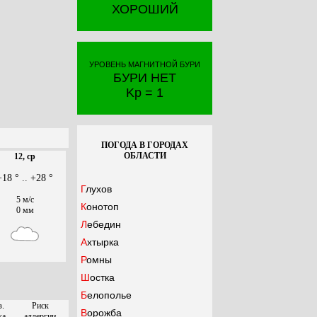
ХОРОШИЙ
УРОВЕНЬ МАГНИТНОЙ БУРИ
БУРИ НЕТ
Kp = 1
ПОГОДА В ГОРОДАХ
ОБЛАСТИ
12, ср
+18 ° .. +28 °
Глухов
5 м/с
Конотоп
0 мм
Лебедин
Ахтырка
Ромны
Шостка
Белополье
з.
Риск
Ворожба
ха
аллергии