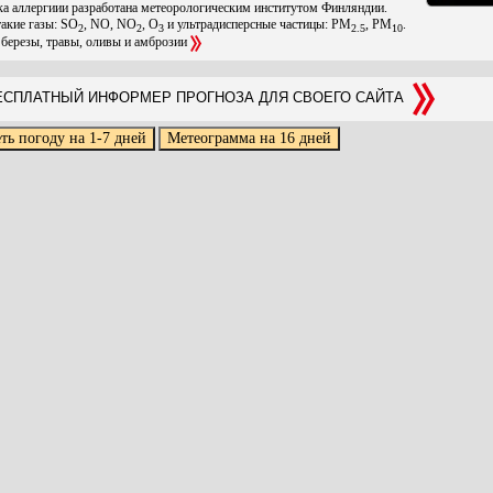
ска аллергиии разработана метеорологическим институтом Финляндии.
такие газы: SO
, NO, NO
, O
и ультрадисперсные частицы: PM
, PM
.
2
2
3
2.5
10
 березы, травы, оливы и амброзии
СПЛАТНЫЙ ИНФОРМЕР ПРОГНОЗА ДЛЯ СВОЕГО САЙТА