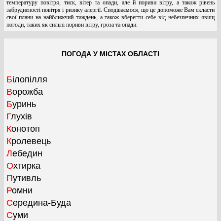
температуру повітря, тиск, вітер та опади, але й пориви вітру, а також рівень
забрудненості повітря і ризику алергії. Сподіваємося, що це допоможе Вам скласти
свої плани на найближчий тиждень, а також вберегти себе від небезпечних явищ
погоди, таких як сильні пориви вітру, гроза та опади.
ПОГОДА У МІСТАХ ОБЛАСТІ
Білопілля
Ворожба
Буринь
Глухів
Конотоп
Кролевець
Лебедин
Охтирка
Путивль
Ромни
Середина-Буда
Суми