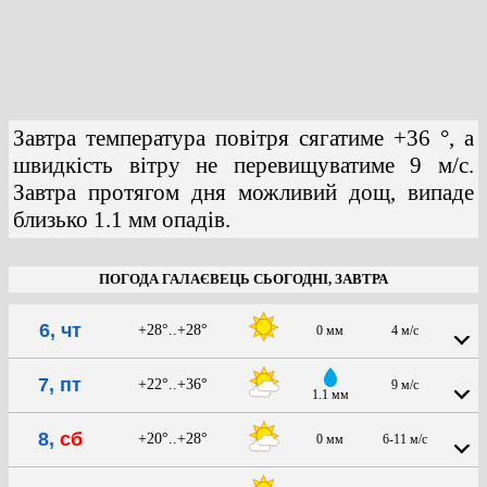
Завтра температура повітря сягатиме +36 °, а
швидкість вітру не перевищуватиме 9 м/с.
Завтра протягом дня можливий дощ, випаде
близько 1.1 мм опадів.
ПОГОДА ГАЛАЄВЕЦЬ СЬОГОДНІ, ЗАВТРА
6, чт
+28°..+28°
0 мм
4 м/с
7, пт
+22°..+36°
9 м/с
1.1 мм
8,
сб
+20°..+28°
0 мм
6-11 м/с