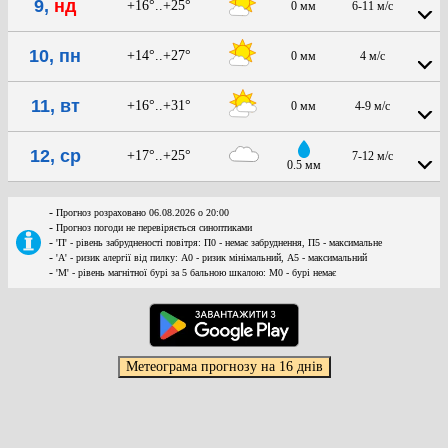
9,
нд
+16°..+25°
0 мм
6-11 м/с
10, пн
+14°..+27°
0 мм
4 м/с
11, вт
+16°..+31°
0 мм
4-9 м/с
12, ср
+17°..+25°
7-12 м/с
0.5 мм
-
Прогноз розраховано 06.08.2026 о 20:00
-
Прогноз погоди не перевіряється синоптиками
-
'П' - рівень забрудненості повітря: П0 - немає забруднення, П5 - максимальне
-
'А' - ризик алергії від пилку: А0 - ризик мінімальний, А5 - максимальний
-
'М' - рівень магнітної бурі за 5 бальною шкалою: M0 - бурі немає