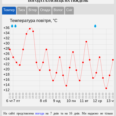
ПОГОДА ГАЛАЄВЕЦЬ НА ТИЖДЕНЬ
Темпер
Тиск
Вітер
Опади
Волог
Cніг
Температура повітря, °С
+36
+34
+32
+30
+28
+26
+24
+22
+20
+18
+16
+14
+12
21:00
00:00
03:00
06:00
09:00
12:00
15:00
18:00
21:00
03:00
09:00
15:00
21:00
03:00
09:00
15:00
21:00
03:00
09:00
15:00
21:00
03:00
09:00
15:00
21:00
03:00
09:00
15:00
21:00
03:00
09:00
15:00
6 чт
7 пт
8 сб
9 нд
10 пн
11 вт
12 ср
13 чт
На сайті представлена
погода
на 7 днів та на 16 днів. Ми надаємо не тільки