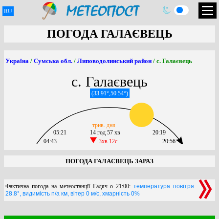
RU
ПОГОДА ГАЛАЄВЕЦЬ
Україна
/
Сумська обл.
/
Липоводолинський район
/ с. Галаєвець
с. Галаєвець
(33.91°,50.54°)
трив. дня
05:21
14 год 57 хв
20:19
04:43
-3хв 12c
20:56
ПОГОДА ГАЛАЄВЕЦЬ ЗАРАЗ
Фактична погода на метеостанції Гадяч о 21:00:
температура повітря
28.8°, видимість n/a км, вітер 0 м/с, хмарність 0%