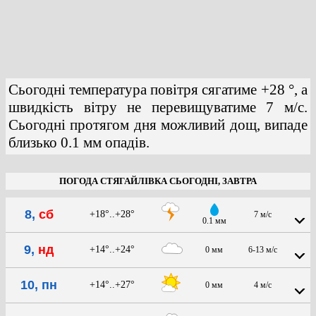
Сьогодні температура повітря сягатиме +28 °, а
швидкість вітру не перевищуватиме 7 м/с.
Сьогодні протягом дня можливий дощ, випаде
близько 0.1 мм опадів.
ПОГОДА СТЯГАЙЛІВКА СЬОГОДНІ, ЗАВТРА
8,
сб
+18°..+28°
7 м/с
0.1 мм
9,
нд
+14°..+24°
0 мм
6-13 м/с
10, пн
+14°..+27°
0 мм
4 м/с