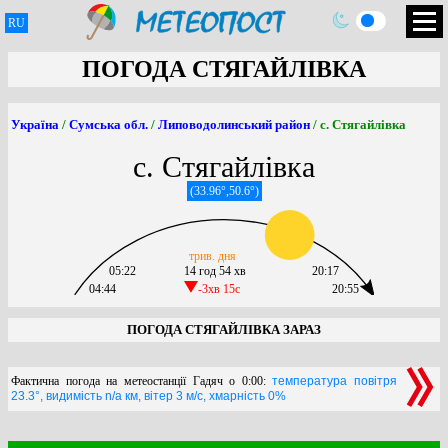
RU
ПОГОДА СТЯГАЙЛІВКА
Україна
/
Сумська обл.
/
Липоводолинський район
/ с. Стягайлівка
с. Стягайлівка
(33.96°,50.6°)
трив. дня
05:22
14 год 54 хв
20:17
04:44
-3хв 15c
20:55
ПОГОДА СТЯГАЙЛІВКА ЗАРАЗ
Фактична погода на метеостанції Гадяч о 0:00:
температура повітря
23.3°, видимість n/a км, вітер 3 м/с, хмарність 0%