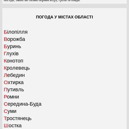
ПОГОДА У МІСТАХ ОБЛАСТІ
Білопілля
Ворожба
Буринь
Глухів
Конотоп
Кролевець
Лебедин
Охтирка
Путивль
Ромни
Середина-Буда
Суми
Тростянець
Шостка