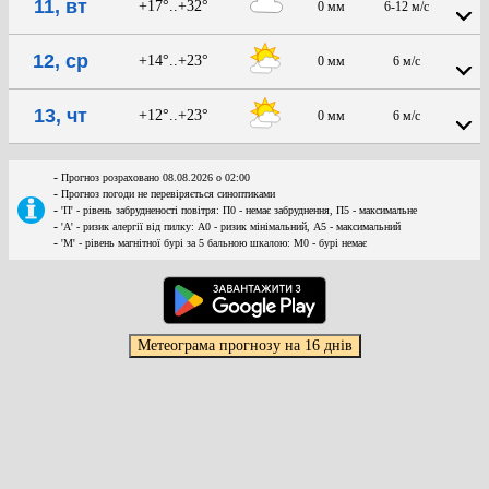
11, вт
+17°..+32°
0 мм
6-12 м/с
12, ср
+14°..+23°
0 мм
6 м/с
13, чт
+12°..+23°
0 мм
6 м/с
-
Прогноз розраховано 08.08.2026 о 02:00
-
Прогноз погоди не перевіряється синоптиками
-
'П' - рівень забрудненості повітря: П0 - немає забруднення, П5 - максимальне
-
'А' - ризик алергії від пилку: А0 - ризик мінімальний, А5 - максимальний
-
'М' - рівень магнітної бурі за 5 бальною шкалою: M0 - бурі немає