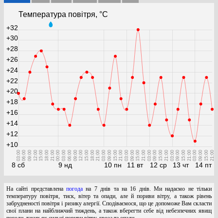
Температура повітря, °С
+32
+30
+28
+26
+24
+22
+20
+18
+16
+14
+12
+10
03:00
06:00
09:00
12:00
15:00
18:00
21:00
00:00
03:00
06:00
09:00
12:00
15:00
18:00
21:00
03:00
09:00
15:00
21:00
03:00
09:00
15:00
21:00
03:00
09:00
15:00
21:00
03:00
09:00
15:00
21:00
03:00
09:00
15:00
21:00
8 сб
9 нд
10 пн
11 вт
12 ср
13 чт
14 пт
На сайті представлена
погода
на 7 днів та на 16 днів. Ми надаємо не тільки
температуру повітря, тиск, вітер та опади, але й пориви вітру, а також рівень
забрудненості повітря і ризику алергії. Сподіваємося, що це допоможе Вам скласти
свої плани на найближчий тиждень, а також вберегти себе від небезпечних явищ
погоди, таких як сильні пориви вітру, гроза та опади.