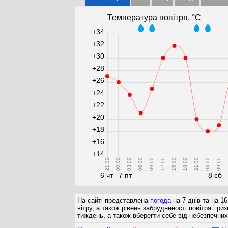
Температура повітря, °С
+34
+32
+30
+28
+26
+24
+22
+20
+18
+16
+14
21:00
00:00
03:00
06:00
09:00
12:00
15:00
18:00
21:00
03:00
09:00
1
6 чт
7 пт
8 сб
На сайті представлена
погода
на 7 днів та на 16
вітру, а також рівень забрудненості повітря і 
тиждень, а також вберегти себе від небезпечних 