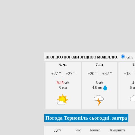
ПРОГНОЗ ПОГОДИ ЗГІДНО З МОДЕЛЛЮ:
GFS
6, чт
7, пт
8
+27 ° .. +27 °
+20 ° .. +32 °
+18 ° 
9-15
м/с
8 м/с
4
0 мм
4.8 мм
6 
Погода Тернопіль сьогодні, завтра
Дата
Час
Темпер.
Хмарність