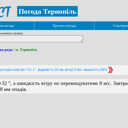
Погода Тернопіль
и погоди
Прогноз погоди
Спостере
селеного пункту
ка рада
/ м. Тернопіль
ратура повітря +31.1°, видимість 20 км, вітер 5 м/с, хмарність 66%
+32 °, а швидкість вітру не перевищуватиме 8 м/с. Завтр
8 мм опадів.