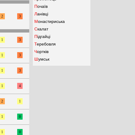
Почаїв
Ланівці
2
3
Монастириська
Скалат
Підгайці
1
3
Теребовля
Чортків
1
3
Шумськ
1
3
1
4
2
1
1
0
1
0