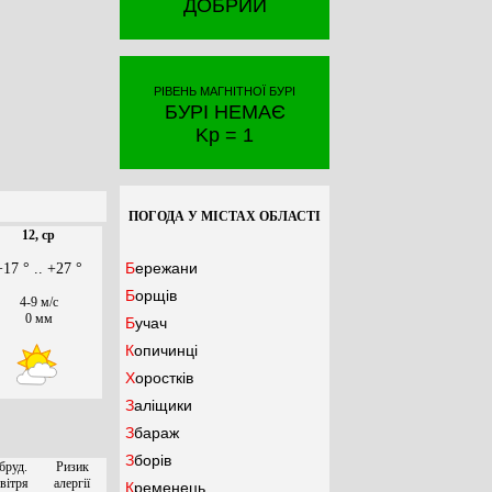
ДОБРИЙ
РІВЕНЬ МАГНІТНОЇ БУРІ
БУРІ НЕМАЄ
Kp = 1
ПОГОДА У МІСТАХ ОБЛАСТІ
12, ср
Бережани
+17 ° .. +27 °
Борщів
4-9 м/с
0 мм
Бучач
Копичинці
Хоростків
Заліщики
Збараж
Зборів
бруд.
Ризик
вітря
алергії
Кременець