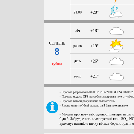
21:00
+20°
ніч
+18°
СЕРПЕНЬ
ранок
+19°
8
день
+26°
субота
вечір
+21°
-
Прогноз розраховано 06.08.2026 о 20:00 (GFS), 06.08.2
-
Погодна модель GFS розроблена національною службою
-
Прогноз погоди розраховано автоматично
-
Рівень магнітної бурі вказано за 5 бальною шкалою
- Модель прогнозу забрудненості повітря та ризи
0 до 5. Забрудненість враховує такі гази: SO
, N
2
враховує наявність пилку вільхи, берези, трави, 