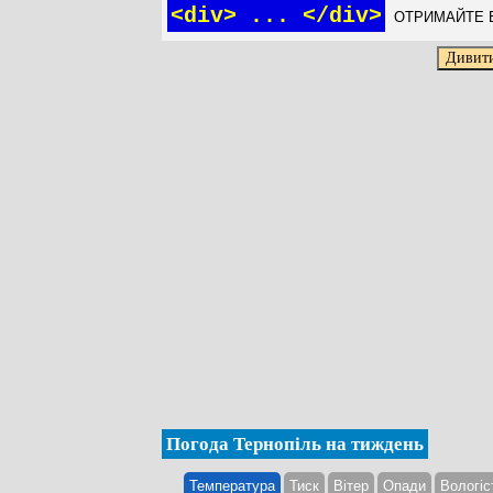
<div> ... </div>
ОТРИМАЙТЕ Б
Погода Тернопіль на тиждень
Температура
Тиск
Вітер
Опади
Вологіс