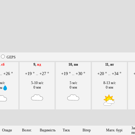
GEPS
,
сб
9,
нд
10, пн
11, вт
.. +26 °
+19 ° .. +27 °
+19 ° .. +30 °
+20 ° .. +34 °
 м/с
5-10 м/с
5 м/с
8-13 м/с
0 мм
0 мм
0 мм
мм
За
Опади
Волог.
Видимість
Тиск
Вітер
Магн. бурі
по