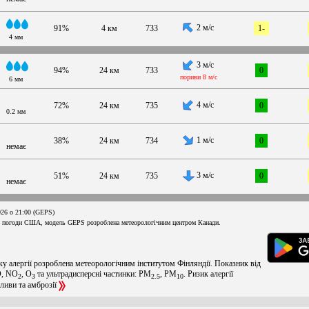
2 м/с
91%
4 км
733
1-
4 мм
3 м/с
94%
24 км
733
0
пориви 8 м/с
6 мм
4 м/с
72%
24 км
735
0
0.2 мм
1 м/с
38%
24 км
734
0
немає
3 м/с
51%
24 км
735
0
немає
026 о 21:00 (GEPS)
 погоди США, модель GEPS розроблена метеорологічним центром Канади.
ку алергії розроблена метеорологічним інститутом Фінляндії. Показник від
O, NO
, O
та ультрадисперсні частинки: PM
, PM
. Ризик алергії
2
3
2.5
10
оливи та амброзії