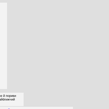
ле й пориви
найближчий