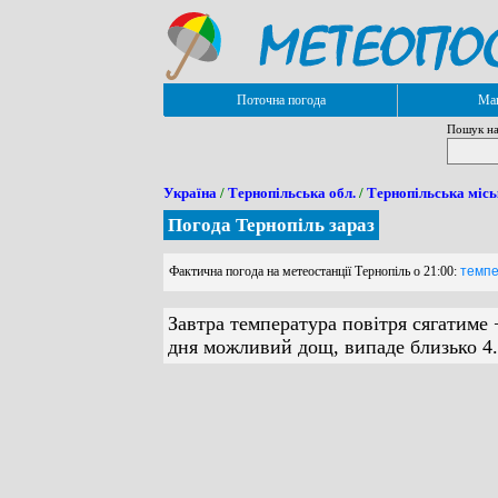
Поточна погода
Мап
Пошук на
Україна
/
Тернопільська обл.
/
Тернопільська місь
Погода Тернопіль зараз
Фактична погода на метеостанції Тернопіль о 21:00:
темпе
Завтра температура повітря сягатиме 
дня можливий дощ, випаде близько 4.