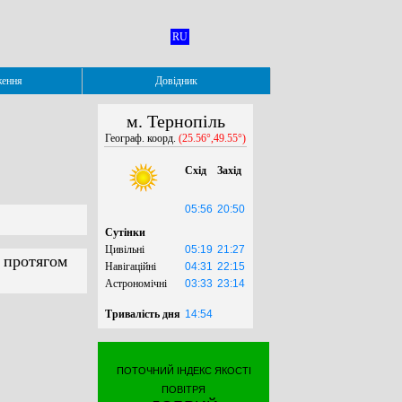
RU
ження
Довідник
м. Тернопіль
Географ. коорд.
(25.56°,49.55°)
Схід
Захід
05:56
20:50
Сутінки
Цивільні
05:19
21:27
а протягом
Навігаційні
04:31
22:15
Астрономічні
03:33
23:14
Тривалість дня
14:54
ПОТОЧНИЙ ІНДЕКС ЯКОСТІ
ПОВІТРЯ