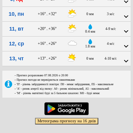
10, пн
+16°..+32°
0 мм
3 м/с
11, вт
+20°..+36°
4-9 м/с
0.4 мм
12, ср
+16°..+26°
4 м/с
1.8 мм
13, чт
+13°..+26°
0 мм
4-10 м/с
-
Прогноз розраховано 07.08.2026 о 20:00
-
Прогноз погоди не перевіряється синоптиками
-
'П' - рівень забрудненості повітря: П0 - немає забруднення, П5 - максимальне
-
'А' - ризик алергії від пилку: А0 - ризик мінімальний, А5 - максимальний
-
'М' - рівень магнітної бурі за 5 бальною шкалою: M0 - бурі немає