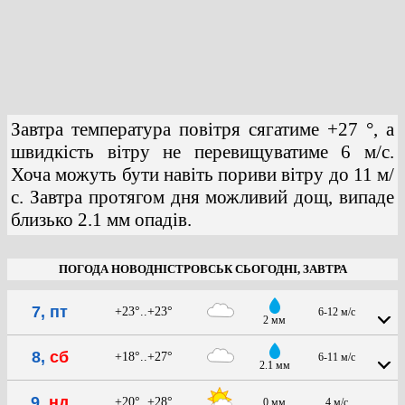
Завтра температура повітря сягатиме +27 °, а
швидкість вітру не перевищуватиме 6 м/с.
Хоча можуть бути навіть пориви вітру до 11 м/
с. Завтра протягом дня можливий дощ, випаде
близько 2.1 мм опадів.
ПОГОДА НОВОДНІСТРОВСЬК СЬОГОДНІ, ЗАВТРА
7, пт
+23°..+23°
6-12 м/с
2 мм
8,
сб
+18°..+27°
6-11 м/с
2.1 мм
9,
нд
+20°..+28°
0 мм
4 м/с