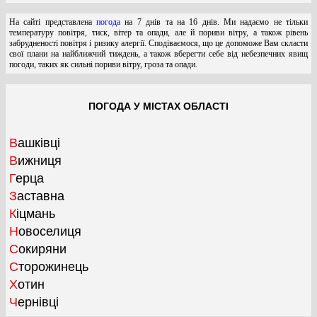
На сайті представлена
погода
на 7 днів та на 16 днів. Ми надаємо не тільки
температуру повітря, тиск, вітер та опади, але й пориви вітру, а також рівень
забрудненості повітря і ризику алергії. Сподіваємося, що це допоможе Вам скласти
свої плани на найближчий тиждень, а також вберегти себе від небезпечних явищ
погоди, таких як сильні пориви вітру, гроза та опади.
ПОГОДА У МІСТАХ ОБЛАСТІ
Вашківці
Вижниця
Герца
Заставна
Кіцмань
Новоселиця
Сокиряни
Сторожинець
Хотин
Чернівці