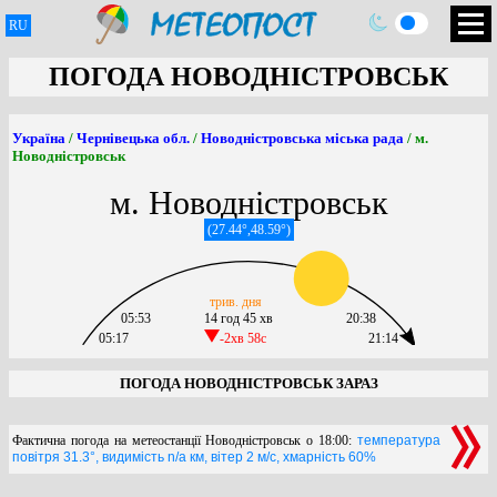
RU
ПОГОДА НОВОДНІСТРОВСЬК
Україна
/
Чернівецька обл.
/
Новодністровська міська рада
/ м.
Новодністровськ
м. Новодністровськ
(27.44°,48.59°)
трив. дня
05:53
14 год 45 хв
20:38
05:17
-2хв 58c
21:14
ПОГОДА НОВОДНІСТРОВСЬК ЗАРАЗ
Фактична погода на метеостанції Новодністровськ о 18:00:
температура
повітря 31.3°, видимість n/a км, вітер 2 м/с, хмарність 60%