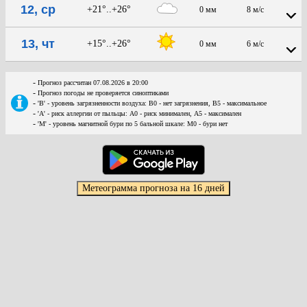
12, ср
+21°..+26°
0 мм
8 м/с
13, чт
+15°..+26°
0 мм
6 м/с
-
Прогноз рассчитан 07.08.2026 в 20:00
-
Прогноз погоды не проверяется синоптиками
-
'В' - уровень загрязненности воздуха: В0 - нет загрязнения, В5 - максимальное
-
'А' - риск аллергии от пыльцы: А0 - риск минимален, А5 - максимален
-
'М' - уровень магнитной бури по 5 бальной шкале: М0 - бури нет