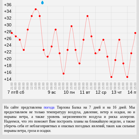
+36
+34
+32
+30
+28
+26
+24
+22
+20
+18
+16
+14
21:00
00:00
03:00
06:00
09:00
12:00
15:00
18:00
21:00
03:00
09:00
15:00
21:00
03:00
09:00
15:00
21:00
03:00
09:00
15:00
21:00
03:00
09:00
15:00
21:00
03:00
09:00
15:00
21:00
03:00
09:00
15:00
7 пт
8 сб
9 вс
10 пн
11 вт
12 ср
13 чт
14 пт
На сайте представлена
погода
Тирлова Балка на 7 дней и на 16 дней. Мы
предоставляем не только температуру воздуха, давление, ветер и осадки, но и
порывы ветра, а также уровень загрязненности воздуха и риска аллергии.
Надеемся, что это поможет Вам построить планы на ближайшую неделю, а также
уберечь себя от неблагоприятных и опасных погодных явлений, таких как сильные
порывы ветра, гроза и осадки.