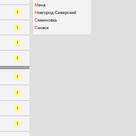
Мена
1
Новгород-Северский
Семеновка
1
Сновск
1
1
1
1
1
1