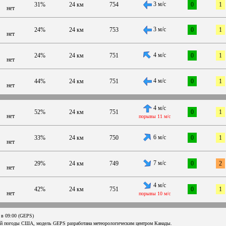
3 м/с
31%
24 км
754
0
1
нет
3 м/с
24%
24 км
753
0
1
нет
4 м/с
24%
24 км
751
0
1
нет
4 м/с
44%
24 км
751
0
1
нет
4 м/с
52%
24 км
751
0
1
нет
порывы 11 м/с
6 м/с
33%
24 км
750
0
1
нет
7 м/с
29%
24 км
749
0
2
нет
4 м/с
42%
24 км
751
0
1
нет
порывы 10 м/с
 в 09:00 (GEPS)
ой погоды США, модель GEPS разработана метеорологическим центром Канады.