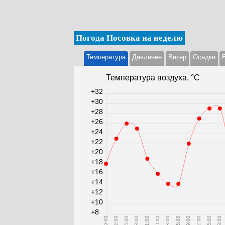
Погода Носовка на неделю
Температура
Давление
Ветер
Осадки
Температура воздуха, °С
+32
+30
+28
+26
+24
+22
+20
+18
+16
+14
+12
+10
+8
09:00
12:00
15:00
18:00
21:00
00:00
03:00
06:00
09:00
12:00
15:00
18:00