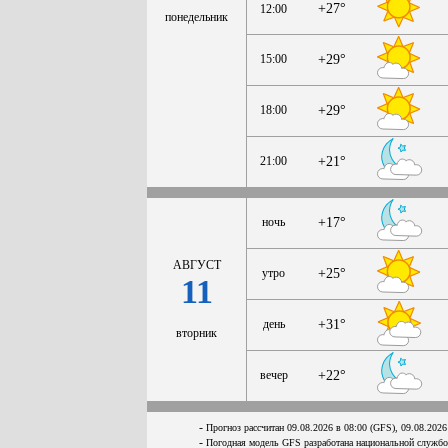
+27°
12:00
понедельник
15:00
+29°
18:00
+29°
21:00
+21°
ночь
+17°
АВГУСТ
утро
+25°
11
день
+31°
вторник
вечер
+22°
-
Прогноз рассчитан 09.08.2026 в 08:00 (GFS), 09.08.2026
-
Погодная модель GFS разработана национальной служб