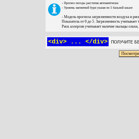
-
Прогноз погоды рассчитан автоматически
-
Уровень магнитной бури указан по 5 бальной шкале
- Модель прогноза загрязненности воздуха и ри
Показатель от 0 до 5. Загрязненность учитывает 
Риск аллергии учитывает наличие пыльцы ольхи,
<div> ... </div>
ПОЛУЧИТЕ БЕ