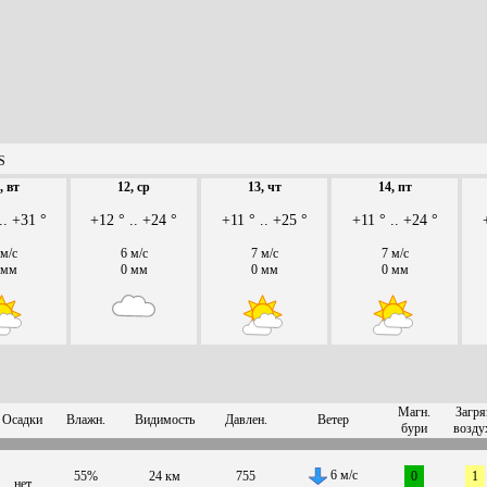
S
, вт
12, ср
13, чт
14, пт
.. +31 °
+12 ° .. +24 °
+11 ° .. +25 °
+11 ° .. +24 °
 м/с
6 м/с
7 м/с
7 м/с
 мм
0 мм
0 мм
0 мм
Магн.
Загря
Осадки
Влажн.
Видимость
Давлен.
Ветер
бури
возду
6 м/с
55%
24 км
755
0
1
нет