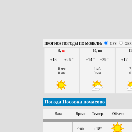
ПРОГНОЗ ПОГОДЫ ПО МОДЕЛИ:
GFS
GEP
9,
вс
10, пн
11
+18 ° .. +26 °
+14 ° .. +29 °
+17 ° 
6 м/с
4 м/с
7
0 мм
0 мм
0
Погода Носовка почасово
Дата
Время
Темпер.
Облачн.
+18°
9:00