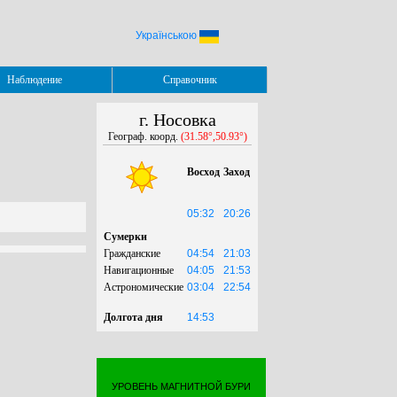
Українською
Наблюдение
Справочник
г. Носовка
Географ. коорд.
(31.58°,50.93°)
Восход
Заход
05:32
20:26
Сумерки
Гражданские
04:54
21:03
Навигационные
04:05
21:53
Астрономические
03:04
22:54
Долгота дня
14:53
УРОВЕНЬ МАГНИТНОЙ БУРИ