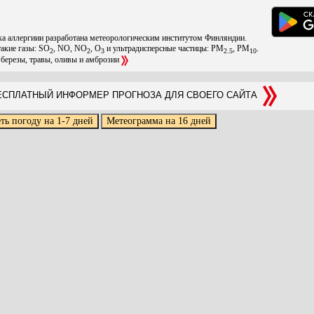
ска аллергиии разработана метеорологическим институтом Финляндии.
такие газы: SO
, NO, NO
, O
и ультрадисперсные частицы: PM
, PM
.
2
2
3
2.5
10
 березы, травы, оливы и амброзии
СПЛАТНЫЙ ИНФОРМЕР ПРОГНОЗА ДЛЯ СВОЕГО САЙТА