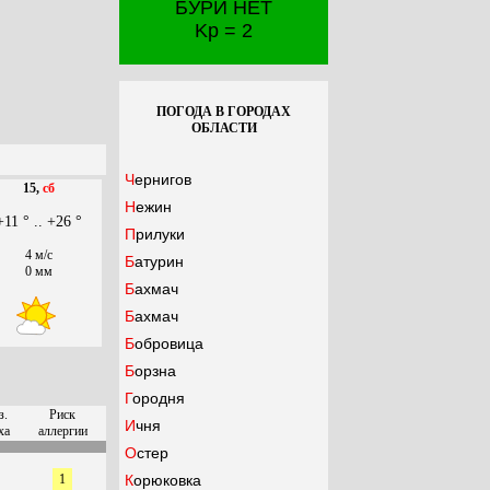
БУРИ НЕТ
Kp = 2
ПОГОДА В ГОРОДАХ
ОБЛАСТИ
Чернигов
15,
сб
Нежин
+11 ° .. +26 °
Прилуки
4 м/с
Батурин
0 мм
Бахмач
Бахмач
Бобровица
Борзна
Городня
з.
Риск
Ичня
ха
аллергии
Остер
1
Корюковка