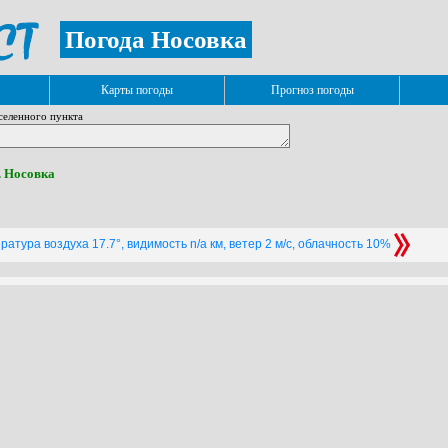
Погода Носовка
Карты погоды
Прогноз погоды
селенного пункта
г. Носовка
атура воздуха 17.7°, видимость n/a км, ветер 2 м/с, облачность 10%