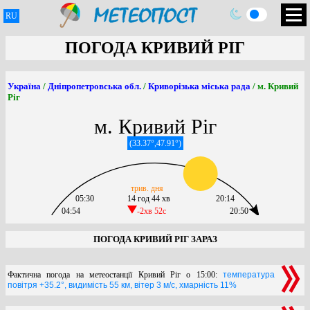
RU
ПОГОДА КРИВИЙ РІГ
Україна
/
Дніпропетровська обл.
/
Криворізька міська рада
/ м. Кривий
Ріг
м. Кривий Ріг
(33.37°,47.91°)
трив. дня
05:30
14 год 44 хв
20:14
04:54
-2хв 52c
20:50
ПОГОДА КРИВИЙ РІГ ЗАРАЗ
Фактична погода на метеостанції Кривий Ріг о 15:00:
температура
повітря +35.2°, видимість 55 км, вітер 3 м/с, хмарність 11%