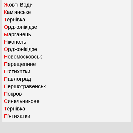
Жовті Води
Кам'янське
Тернівка
Орджонікідзе
Марганець
Нікополь
Орджонікідзе
Новомосковськ
Перещепине
П'ятихатки
Павлоград
Першотравенськ
Покров
Синельникове
Тернівка
П'ятихатки