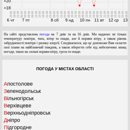
+20
+18
15:00
18:00
21:00
00:00
03:00
06:00
09:00
12:00
15:00
18:00
21:00
03:00
09:00
15:00
21:00
03:00
09:00
15:00
21:00
03:00
09:00
15:00
21:00
03:00
09:00
15:00
21:00
03:00
09:00
15:00
21:00
03:00
09:00
6 чт
7 пт
8 сб
9 нд
10 пн
11 вт
12 ср
13 
На сайті представлена
погода
на 7 днів та на 16 днів. Ми надаємо не тільки
температуру повітря, тиск, вітер та опади, але й пориви вітру, а також рівень
забрудненості повітря і ризику алергії. Сподіваємося, що це допоможе Вам скласти
свої плани на найближчий тиждень, а також вберегти себе від небезпечних явищ
погоди, таких як сильні пориви вітру, гроза та опади.
ПОГОДА У МІСТАХ ОБЛАСТІ
Апостолове
Зеленодольськ
Вільногірськ
Верхівцеве
Верхньодніпровськ
Дніпро
Підгородне