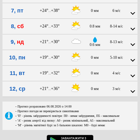
7, пт
+24°..+38°
0 мм
6 м/с
8,
сб
+24°..+33°
0.8 мм
8-14 м/с
9,
нд
+21°..+30°
8-13 м/с
0.6 мм
10, пн
+19°..+30°
0 мм
5-10 м/с
11, вт
+19°..+32°
0 мм
4 м/с
12, ср
+21°..+36°
0 мм
3 м/с
-
Прогноз розраховано 06.08.2026 о 14:00
-
Прогноз погоди не перевіряється синоптиками
-
'П' - рівень забрудненості повітря: П0 - немає забруднення, П5 - максимальне
-
'А' - ризик алергії від пилку: А0 - ризик мінімальний, А5 - максимальний
-
'М' - рівень магнітної бурі за 5 бальною шкалою: M0 - бурі немає