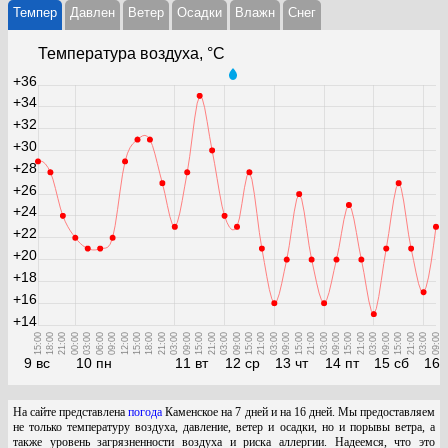
Темпер
Давлен
Ветер
Осадки
Влажн
Cнег
Температура воздуха, °С
+36
+34
+32
+30
+28
+26
+24
+22
+20
+18
+16
+14
15:00
18:00
21:00
00:00
03:00
06:00
09:00
12:00
15:00
18:00
21:00
03:00
09:00
15:00
21:00
03:00
09:00
15:00
21:00
03:00
09:00
15:00
21:00
03:00
09:00
15:00
21:00
03:00
09:00
15:00
21:00
03:00
09:00
9 вс
10 пн
11 вт
12 ср
13 чт
14 пт
15 сб
16 
На сайте представлена
погода
Каменское на 7 дней и на 16 дней. Мы предоставляем
не только температуру воздуха, давление, ветер и осадки, но и порывы ветра, а
также уровень загрязненности воздуха и риска аллергии. Надеемся, что это