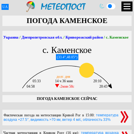
UA
ПОГОДА КАМЕНСКОЕ
Украина
/
Днепропетровская обл.
/
Криворожский район
/ с. Каменское
с. Каменское
(33.4°,48.05°)
долг. дня
05:33
14 ч 36 мин
20:10
04:58
-2мин 58c
20:45
ПОГОДА КАМЕНСКОЕ СЕЙЧАС
Фактическая погода на метеостанции Кривой Рог в 15:00:
температура
воздуха +27.5°, видимость >70 км, ветер 4 м/с, облачность 33%
Частная метеостанция в Кривом Роге (16 км):
температура воздуха