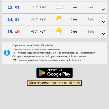
13, чт
+16°..+26°
0 мм
6 м/с
14, пт
+16°..+25°
0 мм
5 м/с
15,
сб
+15°..+27°
0 мм
4 м/с
-
Прогноз рассчитан 09.08.2026 в 14:00
-
Прогноз погоды не проверяется синоптиками
-
'В' - уровень загрязненности воздуха: В0 - нет загрязнения, В5 - максимальное
-
'А' - риск аллергии от пыльцы: А0 - риск минимален, А5 - максимален
-
'М' - уровень магнитной бури по 5 бальной шкале: М0 - бури нет