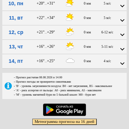
10, пн
+20°..+31°
0 мм
5 м/с
11, вт
+22°..+34°
0 мм
5 м/с
12, ср
+21°..+29°
0 мм
6-12 м/с
13, чт
+16°..+26°
0 мм
5-11 м/с
14, пт
+16°..+25°
0 мм
4 м/с
-
Прогноз рассчитан 08.08.2026 в 14:00
-
Прогноз погоды не проверяется синоптиками
-
'В' - уровень загрязненности воздуха: В0 - нет загрязнения, В5 - максимальное
-
'А' - риск аллергии от пыльцы: А0 - риск минимален, А5 - максимален
-
'М' - уровень магнитной бури по 5 бальной шкале: М0 - бури нет