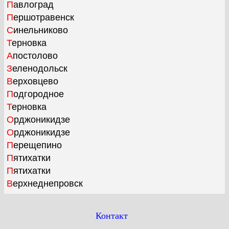
Павлоград
Першотравенск
Синельниково
Терновка
Апостолово
Зеленодольск
Верховцево
Подгородное
Терновка
Орджоникидзе
Орджоникидзе
Перещепино
Пятихатки
Пятихатки
Верхнеднепровск
Контакт