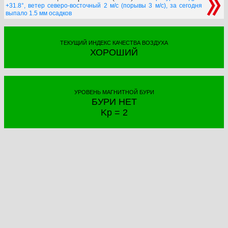
+31.8°, ветер северо-восточный 2 м/с (порывы 3 м/с), за сегодня
выпало 1.5 мм осадков
ТЕКУЩИЙ ИНДЕКС КАЧЕСТВА ВОЗДУХА
ХОРОШИЙ
УРОВЕНЬ МАГНИТНОЙ БУРИ
БУРИ НЕТ
Kp = 2