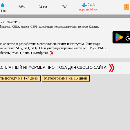
5 м/с
68%
24 км
748
2
порывы 10 м/с
.8 мм
 в 21:00 (GEPS)
ой погоды США, модель GEPS разработана метеорологическим центром Канады.
ска аллергиии разработана метеорологическим институтом Финляндии.
такие газы: SO
, NO, NO
, O
и ультрадисперсные частицы: PM
, PM
.
2
2
3
2.5
10
 березы, травы, оливы и амброзии
СПЛАТНЫЙ ИНФОРМЕР ПРОГНОЗА ДЛЯ СВОЕГО САЙТА