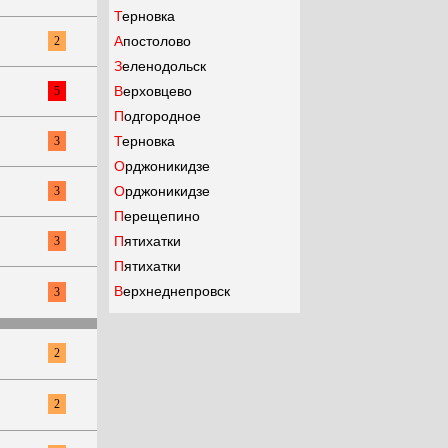
Терновка
Апостолово
2
Зеленодольск
Верховцево
5
Подгородное
Терновка
3
Орджоникидзе
Орджоникидзе
3
Перещепино
Пятихатки
3
Пятихатки
Верхнеднепровск
3
2
2