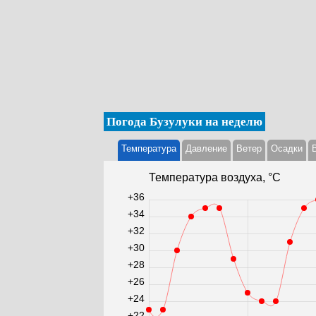
Погода Бузулуки на неделю
Температура
Давление
Ветер
Осадки
Температура воздуха, °С
+36
+34
+32
+30
+28
+26
+24
+22