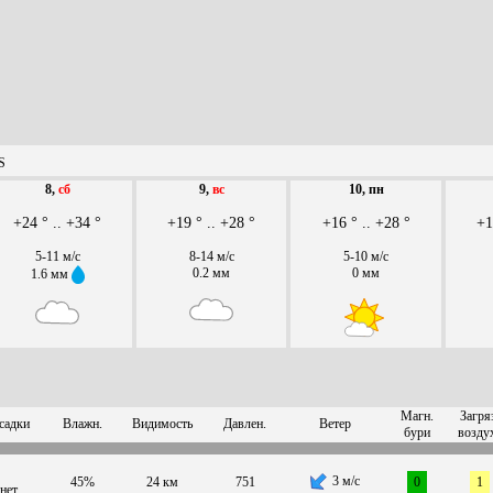
S
8,
сб
9,
вс
10, пн
+24 ° .. +34 °
+19 ° .. +28 °
+16 ° .. +28 °
+1
5-11 м/с
8-14 м/с
5-10 м/с
0.2 мм
0 мм
1.6 мм
Магн.
Загря
садки
Влажн.
Видимость
Давлен.
Ветер
бури
возду
3 м/с
45%
24 км
751
0
1
нет