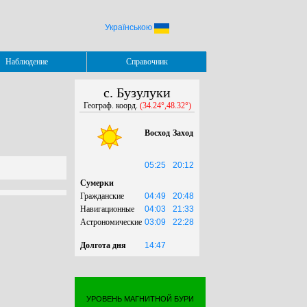
Українською
Наблюдение
Справочник
с. Бузулуки
Географ. коорд.
(34.24°,48.32°)
Восход
Заход
05:25
20:12
Сумерки
Гражданские
04:49
20:48
Навигационные
04:03
21:33
Астрономические
03:09
22:28
Долгота дня
14:47
УРОВЕНЬ МАГНИТНОЙ БУРИ