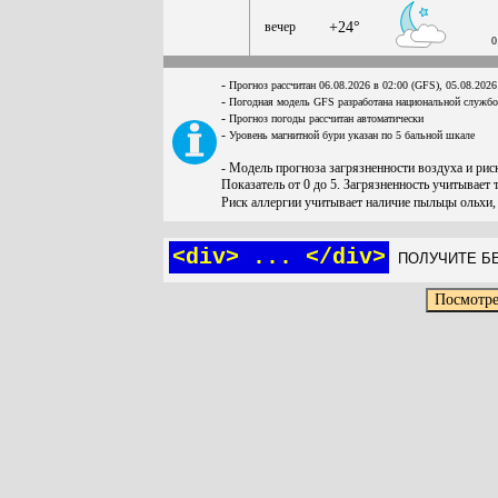
вечер
+24°
0
-
Прогноз рассчитан 06.08.2026 в 02:00 (GFS), 05.08.2026
-
Погодная модель GFS разработана национальной служб
-
Прогноз погоды рассчитан автоматически
-
Уровень магнитной бури указан по 5 бальной шкале
- Модель прогноза загрязненности воздуха и ри
Показатель от 0 до 5. Загрязненность учитывает 
Риск аллергии учитывает наличие пыльцы ольхи,
<div> ... </div>
ПОЛУЧИТЕ БЕ