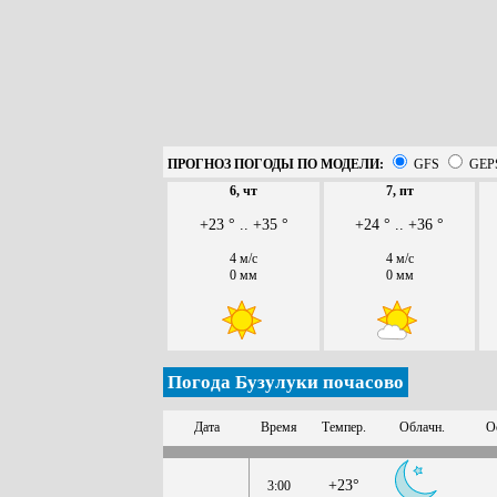
ПРОГНОЗ ПОГОДЫ ПО МОДЕЛИ:
GFS
GEP
6, чт
7, пт
+23 ° .. +35 °
+24 ° .. +36 °
4 м/с
4 м/с
0 мм
0 мм
Погода Бузулуки почасово
Дата
Время
Темпер.
Облачн.
О
+23°
3:00