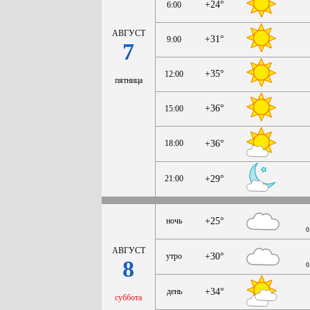
+24°
6:00
АВГУСТ
+31°
9:00
7
+35°
12:00
пятница
+36°
15:00
18:00
+36°
21:00
+29°
ночь
+25°
0
АВГУСТ
утро
+30°
8
0
день
+34°
суббота