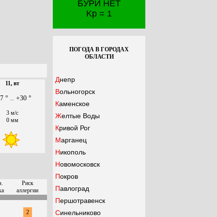
БУРИ НЕТ
Kp = 1
ПОГОДА В ГОРОДАХ
ОБЛАСТИ
Днепр
11, вт
Вольногорск
7 ° .. +30 °
Каменское
3 м/с
Желтые Воды
0 мм
Кривой Рог
Марганец
Никополь
Новомосковск
Покров
з.
Риск
Павлоград
ха
аллергии
Першотравенск
2
Синельниково