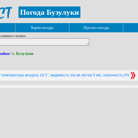
Погода Бузулуки
Карты погоды
Прогноз погоды
селенного пункта
район
/ с. Бузулуки
температура воздуха 19.2°, видимость n/a км, ветер 0 м/с, облачность 0%