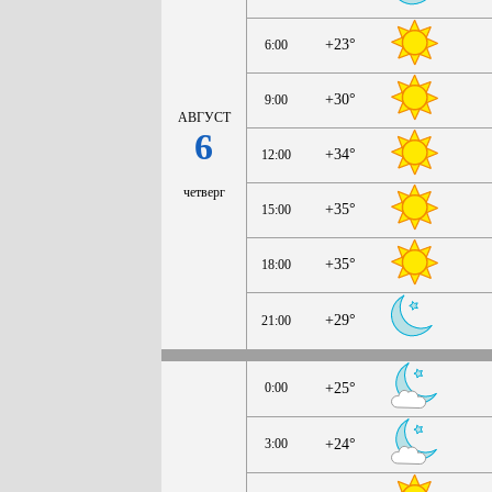
+23°
6:00
+30°
9:00
АВГУСТ
6
+34°
12:00
четверг
+35°
15:00
+35°
18:00
+29°
21:00
0:00
+25°
3:00
+24°