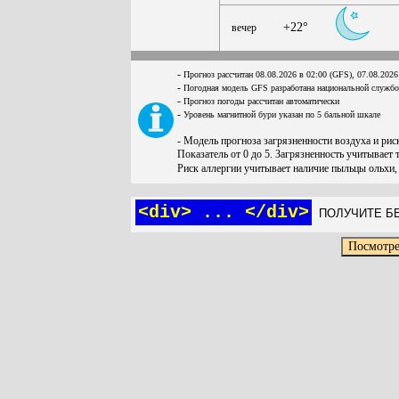
+22°
вечер
-
Прогноз рассчитан 08.08.2026 в 02:00 (GFS), 07.08.2026
-
Погодная модель GFS разработана национальной служб
-
Прогноз погоды рассчитан автоматически
-
Уровень магнитной бури указан по 5 бальной шкале
- Модель прогноза загрязненности воздуха и ри
Показатель от 0 до 5. Загрязненность учитывает 
Риск аллергии учитывает наличие пыльцы ольхи,
<div> ... </div>
ПОЛУЧИТЕ БЕ