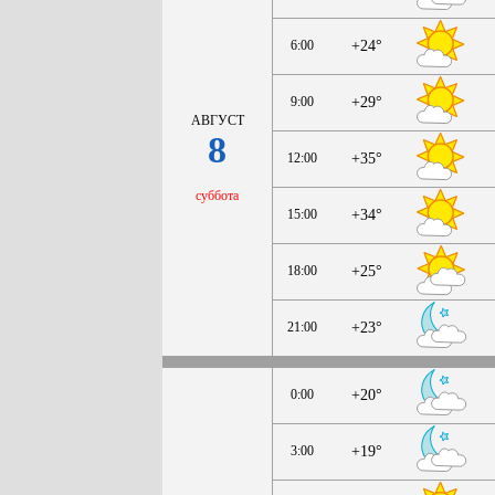
6:00
+24°
9:00
+29°
АВГУСТ
8
12:00
+35°
суббота
15:00
+34°
18:00
+25°
21:00
+23°
0:00
+20°
3:00
+19°