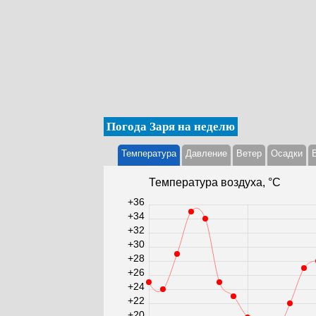
Погода Заря на неделю
Температура
Давление
Ветер
Осадки
Температура воздуха, °С
+36
+34
+32
+30
+28
+26
+24
+22
+20