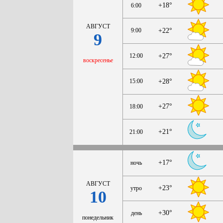
+18°
6:00
АВГУСТ
9:00
+22°
9
12:00
+27°
воскресенье
15:00
+28°
+27°
18:00
+21°
21:00
+17°
ночь
АВГУСТ
+23°
утро
10
+30°
день
понедельник