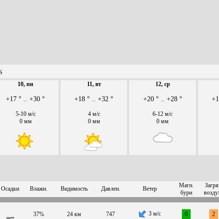
S
10, пн
11, вт
12, ср
+17 ° .. +30 °
+18 ° .. +32 °
+20 ° .. +28 °
+1
5-10 м/с
4 м/с
6-12 м/с
0 мм
0 мм
0 мм
Магн.
Загря
Осадки
Влажн.
Видимость
Давлен.
Ветер
бури
возду
3 м/с
37%
24 км
747
0
2
нет