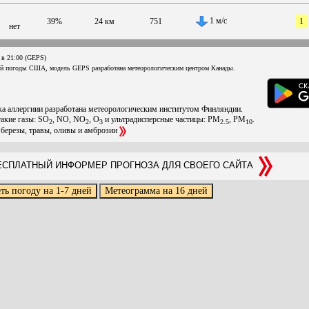
1 м/с
39%
24 км
751
1
нет
 в 21:00 (GEPS)
ой погоды США, модель GEPS разработана метеорологическим центром Канады.
ска аллергиии разработана метеорологическим институтом Финляндии.
такие газы: SO
, NO, NO
, O
и ультрадисперсные частицы: PM
, PM
.
2
2
3
2.5
10
 березы, травы, оливы и амброзии
СПЛАТНЫЙ ИНФОРМЕР ПРОГНОЗА ДЛЯ СВОЕГО САЙТА