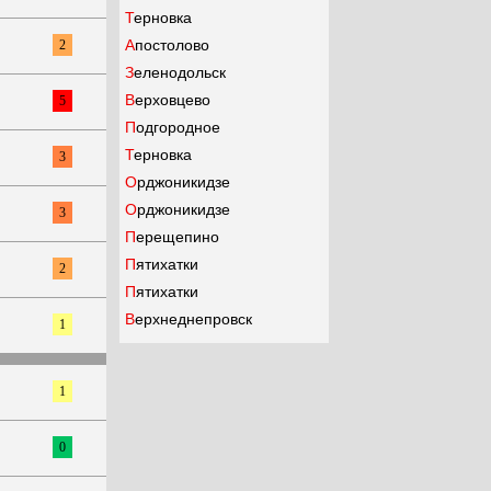
Терновка
Апостолово
2
Зеленодольск
Верховцево
5
Подгородное
Терновка
3
Орджоникидзе
Орджоникидзе
3
Перещепино
Пятихатки
2
Пятихатки
Верхнеднепровск
1
1
0