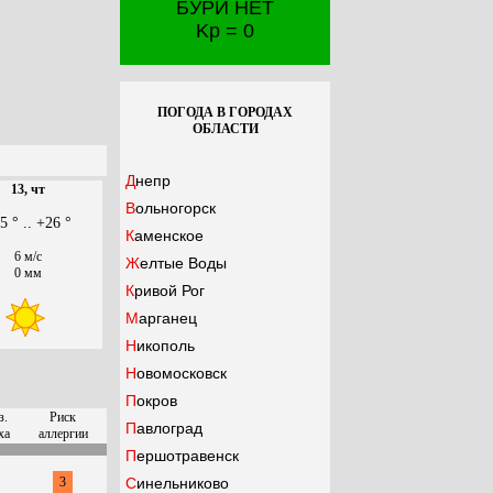
БУРИ НЕТ
Kp = 0
ПОГОДА В ГОРОДАХ
ОБЛАСТИ
Днепр
13, чт
Вольногорск
5 ° .. +26 °
Каменское
6 м/с
Желтые Воды
0 мм
Кривой Рог
Марганец
Никополь
Новомосковск
Покров
з.
Риск
Павлоград
ха
аллергии
Першотравенск
3
Синельниково