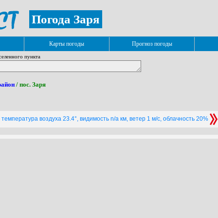
Погода Заря
Карты погоды
Прогноз погоды
селенного пункта
район
/ пос. Заря
температура воздуха 23.4°, видимость n/a км, ветер 1 м/с, облачность 20%