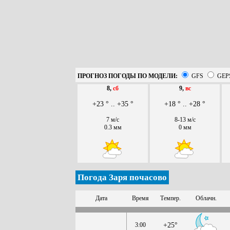
ПРОГНОЗ ПОГОДЫ ПО МОДЕЛИ:
GFS
GEP
8,
сб
9,
вс
+23 ° .. +35 °
+18 ° .. +28 °
7 м/с
8-13 м/с
0.3 мм
0 мм
Погода Заря почасово
Дата
Время
Темпер.
Облачн.
3:00
+25°