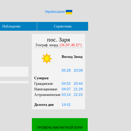
Українською
Наблюдение
Справочник
пос. Заря
Географ. коорд.
(34.24°,48.32°)
Восход
Заход
05:28
20:09
Сумерки
Гражданские
04:52
20:44
Навигационные
04:07
21:29
Астрономические
03:14
22:22
Долгота дня
14:41
УРОВЕНЬ МАГНИТНОЙ БУРИ