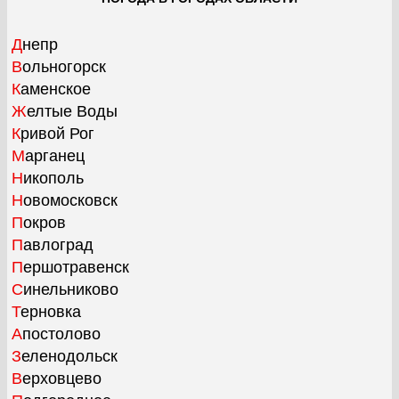
Днепр
Вольногорск
Каменское
Желтые Воды
Кривой Рог
Марганец
Никополь
Новомосковск
Покров
Павлоград
Першотравенск
Синельниково
Терновка
Апостолово
Зеленодольск
Верховцево