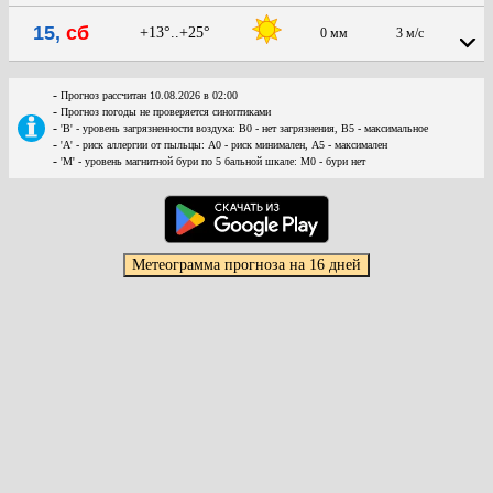
15,
сб
+13°..+25°
0 мм
3 м/с
-
Прогноз рассчитан 10.08.2026 в 02:00
-
Прогноз погоды не проверяется синоптиками
-
'В' - уровень загрязненности воздуха: В0 - нет загрязнения, В5 - максимальное
-
'А' - риск аллергии от пыльцы: А0 - риск минимален, А5 - максимален
-
'М' - уровень магнитной бури по 5 бальной шкале: М0 - бури нет