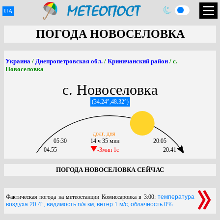
UA
ПОГОДА НОВОСЕЛОВКА
Украина
/
Днепропетровская обл.
/
Криничанский район
/ с.
Новоселовка
с. Новоселовка
(34.24°,48.32°)
долг. дня
05:30
14 ч 35 мин
20:05
04:55
-3мин 1c
20:41
ПОГОДА НОВОСЕЛОВКА СЕЙЧАС
Фактическая погода на метеостанции Комиссаровка в 3:00:
температура
воздуха 20.4°, видимость n/a км, ветер 1 м/с, облачность 0%