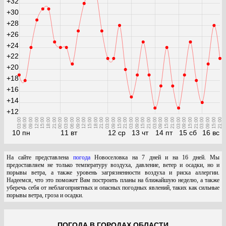
+32
+30
+28
+26
+24
+22
+20
+18
+16
+14
+12
03:00
06:00
09:00
12:00
15:00
18:00
21:00
00:00
03:00
06:00
09:00
12:00
15:00
18:00
21:00
03:00
09:00
15:00
21:00
03:00
09:00
15:00
21:00
03:00
09:00
15:00
21:00
03:00
09:00
15:00
21:00
03:00
09:00
15:00
21:00
10 пн
11 вт
12 ср
13 чт
14 пт
15 сб
16 вс
На сайте представлена
погода
Новоселовка на 7 дней и на 16 дней. Мы
предоставляем не только температуру воздуха, давление, ветер и осадки, но и
порывы ветра, а также уровень загрязненности воздуха и риска аллергии.
Надеемся, что это поможет Вам построить планы на ближайшую неделю, а также
уберечь себя от неблагоприятных и опасных погодных явлений, таких как сильные
порывы ветра, гроза и осадки.
ПОГОДА В ГОРОДАХ ОБЛАСТИ