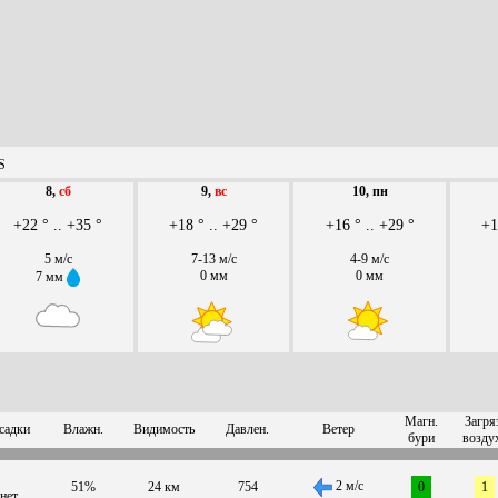
S
8,
сб
9,
вс
10, пн
+22 ° .. +35 °
+18 ° .. +29 °
+16 ° .. +29 °
+1
5 м/с
7-13 м/с
4-9 м/с
0 мм
0 мм
7 мм
Магн.
Загря
садки
Влажн.
Видимость
Давлен.
Ветер
бури
возду
2 м/с
51%
24 км
754
0
1
нет