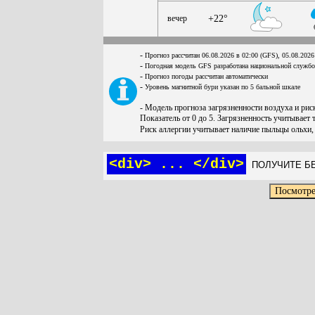
вечер
+22°
-
Прогноз рассчитан 06.08.2026 в 02:00 (GFS), 05.08.2026
-
Погодная модель GFS разработана национальной служб
-
Прогноз погоды рассчитан автоматически
-
Уровень магнитной бури указан по 5 бальной шкале
- Модель прогноза загрязненности воздуха и ри
Показатель от 0 до 5. Загрязненность учитывает 
Риск аллергии учитывает наличие пыльцы ольхи,
<div> ... </div>
ПОЛУЧИТЕ БЕ