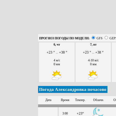
ПРОГНОЗ ПОГОДЫ ПО МОДЕЛИ:
GFS
GEP
6, чт
7, пт
+23 ° .. +38 °
+23 ° .. +38 °
4 м/с
4-10 м/с
0 мм
0 мм
Погода Александровка почасово
Дата
Время
Темпер.
Облачн.
О
3:00
+23°