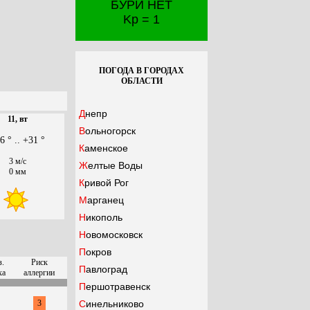
БУРИ НЕТ
Kp = 1
ПОГОДА В ГОРОДАХ
ОБЛАСТИ
Днепр
11, вт
Вольногорск
6 ° .. +31 °
Каменское
3 м/с
Желтые Воды
0 мм
Кривой Рог
Марганец
Никополь
Новомосковск
Покров
з.
Риск
Павлоград
ха
аллергии
Першотравенск
3
Синельниково