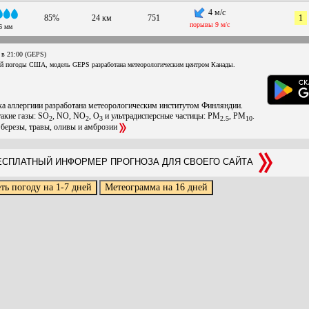
4 м/с
85%
24 км
751
1
порывы 9 м/с
6 мм
 в 21:00 (GEPS)
ой погоды США, модель GEPS разработана метеорологическим центром Канады.
ска аллергиии разработана метеорологическим институтом Финляндии.
такие газы: SO
, NO, NO
, O
и ультрадисперсные частицы: PM
, PM
.
2
2
3
2.5
10
 березы, травы, оливы и амброзии
СПЛАТНЫЙ ИНФОРМЕР ПРОГНОЗА ДЛЯ СВОЕГО САЙТА