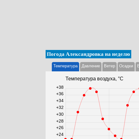
Погода Александровка на неделю
Температура
Давление
Ветер
Осадки
Температура воздуха, °С
+38
+36
+34
+32
+30
+28
+26
+24