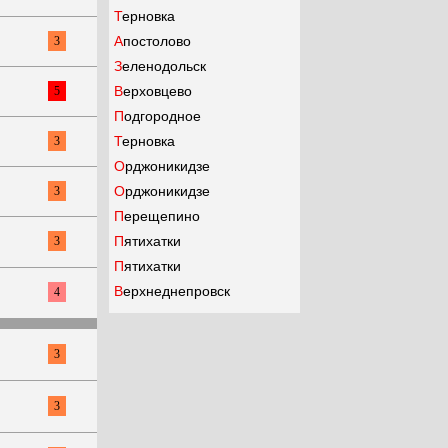
Терновка
Апостолово
3
Зеленодольск
Верховцево
5
Подгородное
Терновка
3
Орджоникидзе
Орджоникидзе
3
Перещепино
Пятихатки
3
Пятихатки
Верхнеднепровск
4
3
3