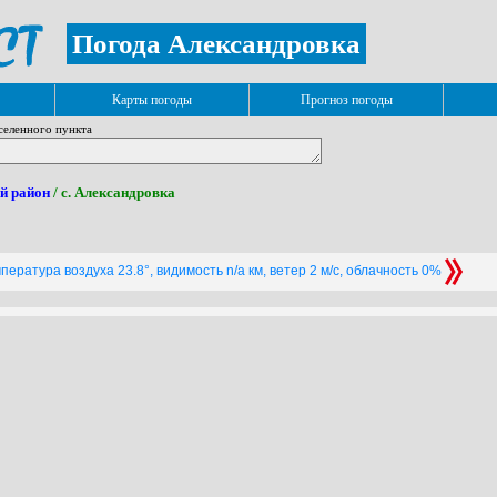
Погода Александровка
Карты погоды
Прогноз погоды
селенного пункта
й район
/ с. Александровка
пература воздуха 23.8°, видимость n/a км, ветер 2 м/с, облачность 0%