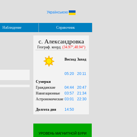
Українською
Наблюдение
Справочник
с. Александровка
Географ. коорд.
(34.97°,48.94°)
Восход
Заход
05:20
20:11
Сумерки
Гражданские
04:44
20:47
Навигационные
03:57
21:34
Астрономические
03:01
22:30
Долгота дня
14:50
УРОВЕНЬ МАГНИТНОЙ БУРИ