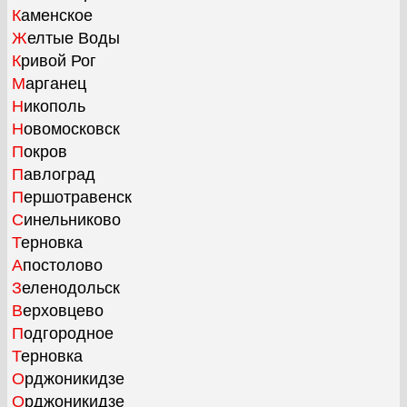
Каменское
Желтые Воды
Кривой Рог
Марганец
Никополь
Новомосковск
Покров
Павлоград
Першотравенск
Синельниково
Терновка
Апостолово
Зеленодольск
Верховцево
Подгородное
Терновка
Орджоникидзе
Орджоникидзе