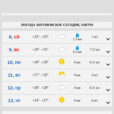
ПОГОДА АНТОНОВСКОЕ СЕГОДНЯ, ЗАВТРА
8,
сб
+23°..+35°
7 м/с
1.3 мм
9,
вс
+19°..+31°
7-12 м/с
0.3 мм
10, пн
+18°..+29°
0 мм
6-11 м/с
11, вт
+17°..+32°
0 мм
4 м/с
12, ср
+20°..+28°
0 мм
6-11 м/с
13, чт
+14°..+27°
0 мм
6 м/с