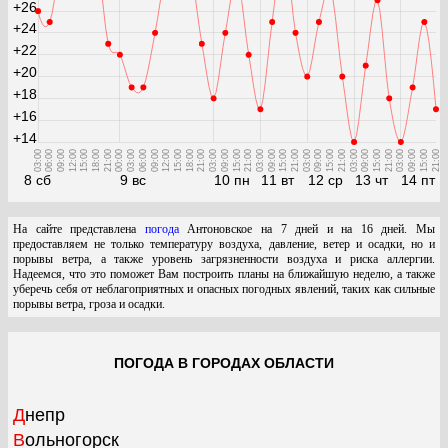
+26
+24
+22
+20
+18
+16
+14
03:00
06:00
09:00
12:00
15:00
18:00
21:00
00:00
03:00
06:00
09:00
12:00
15:00
18:00
21:00
03:00
09:00
15:00
21:00
03:00
09:00
15:00
21:00
03:00
09:00
15:00
21:00
03:00
09:00
15:00
21:00
03:00
09:00
15:00
21:00
8 сб
9 вс
10 пн
11 вт
12 ср
13 чт
14 пт
На сайте представлена
погода
Антоновское на 7 дней и на 16 дней. Мы
предоставляем не только температуру воздуха, давление, ветер и осадки, но и
порывы ветра, а также уровень загрязненности воздуха и риска аллергии.
Надеемся, что это поможет Вам построить планы на ближайшую неделю, а также
уберечь себя от неблагоприятных и опасных погодных явлений, таких как сильные
порывы ветра, гроза и осадки.
ПОГОДА В ГОРОДАХ ОБЛАСТИ
Днепр
Вольногорск