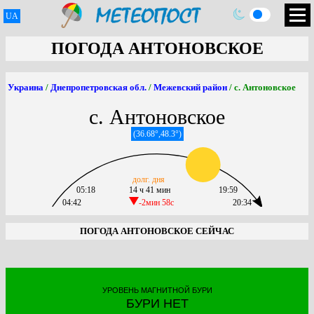
UA
ПОГОДА АНТОНОВСКОЕ
Украина
/
Днепропетровская обл.
/
Межевский район
/ с. Антоновское
с. Антоновское
(36.68°,48.3°)
долг. дня
05:18
14 ч 41 мин
19:59
04:42
-2мин 58c
20:34
ПОГОДА АНТОНОВСКОЕ СЕЙЧАС
УРОВЕНЬ МАГНИТНОЙ БУРИ
БУРИ НЕТ