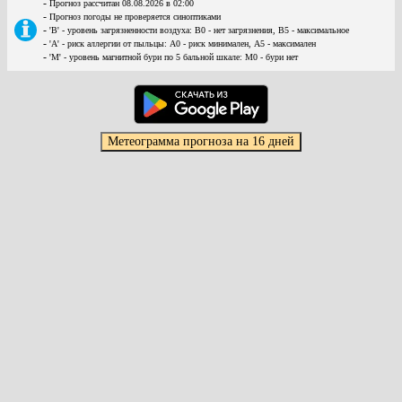
-
Прогноз рассчитан 08.08.2026 в 02:00
-
Прогноз погоды не проверяется синоптиками
-
'В' - уровень загрязненности воздуха: В0 - нет загрязнения, В5 - максимальное
-
'А' - риск аллергии от пыльцы: А0 - риск минимален, А5 - максимален
-
'М' - уровень магнитной бури по 5 бальной шкале: М0 - бури нет