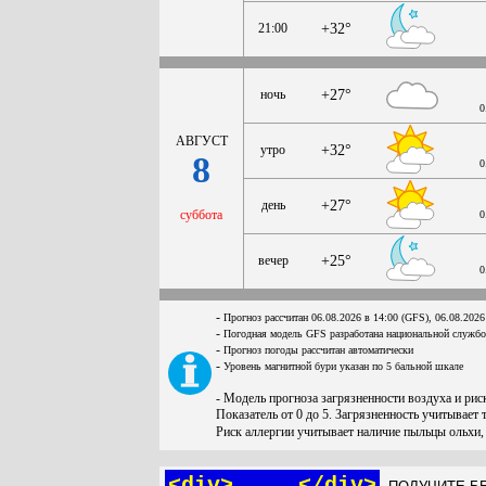
21:00
+32°
ночь
+27°
0
АВГУСТ
утро
+32°
8
0
день
+27°
суббота
0
вечер
+25°
0
-
Прогноз рассчитан 06.08.2026 в 14:00 (GFS), 06.08.2026
-
Погодная модель GFS разработана национальной служб
-
Прогноз погоды рассчитан автоматически
-
Уровень магнитной бури указан по 5 бальной шкале
- Модель прогноза загрязненности воздуха и ри
Показатель от 0 до 5. Загрязненность учитывает 
Риск аллергии учитывает наличие пыльцы ольхи,
<div> ... </div>