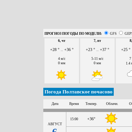
ПРОГНОЗ ПОГОДЫ ПО МОДЕЛИ:
GFS
GEP
6, чт
7, пт
8
+28 ° .. +36 °
+23 ° .. +37 °
+25 ° 
4 м/с
5-11 м/с
7
0 мм
0 мм
1.4
Погода Полтавское почасово
Дата
Время
Темпер.
Облачн.
О
+36°
15:00
АВГУСТ
6