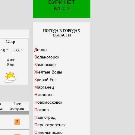
БУРИ НЕТ
Kp = 0
ПОГОДА В ГОРОДАХ
ОБЛАСТИ
12, ср
Днепр
+19 ° .. +33 °
Вольногорск
4 м/с
Каменское
0 мм
Желтые Воды
Кривой Рог
Марганец
Никополь
Новомосковск
з.
Риск
ха
аллергии
Покров
Павлоград
2
Першотравенск
Синельниково