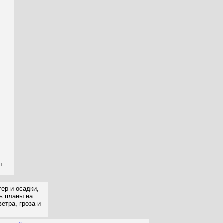
чт
ер и осадки,
ть планы на
етра, гроза и