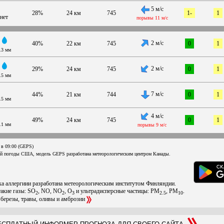
5 м/с
28%
24 км
745
1-
1
нет
порывы 11 м/с
2 м/с
40%
22 км
745
0
1
.3 мм
2 м/с
29%
24 км
745
0
1
.5 мм
7 м/с
44%
21 км
744
0
1
.5 мм
4 м/с
49%
24 км
745
0
1
.1 мм
порывы 9 м/с
 в 09:00 (GEPS)
ой погоды США, модель GEPS разработана метеорологическим центром Канады.
ска аллергиии разработана метеорологическим институтом Финляндии.
такие газы: SO
, NO, NO
, O
и ультрадисперсные частицы: PM
, PM
.
2
2
3
2.5
10
 березы, травы, оливы и амброзии