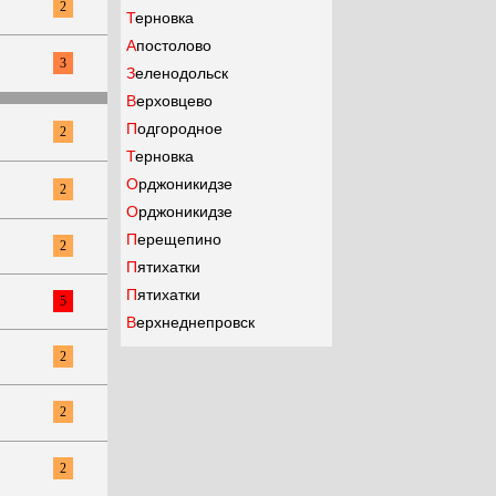
2
Терновка
Апостолово
3
Зеленодольск
Верховцево
Подгородное
2
Терновка
Орджоникидзе
2
Орджоникидзе
Перещепино
2
Пятихатки
Пятихатки
5
Верхнеднепровск
2
2
2