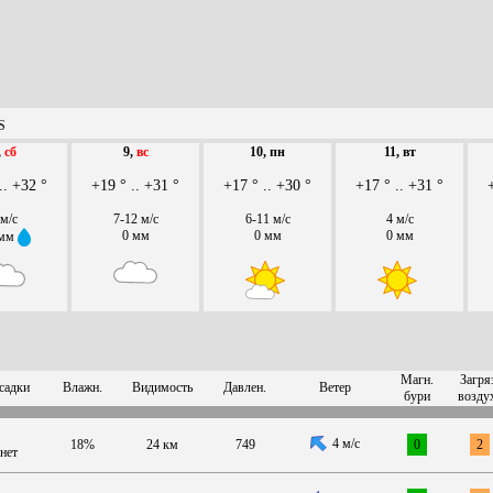
S
,
сб
9,
вс
10, пн
11, вт
.. +32 °
+19 ° .. +31 °
+17 ° .. +30 °
+17 ° .. +31 °
 м/с
7-12 м/с
6-11 м/с
4 м/с
0 мм
0 мм
0 мм
 мм
Магн.
Загря
садки
Влажн.
Видимость
Давлен.
Ветер
бури
возду
4 м/с
18%
24 км
749
0
2
нет