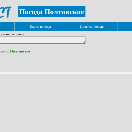
Погода Полтавское
Карты погоды
Прогноз погоды
селенного пункта
он
/ с. Полтавское