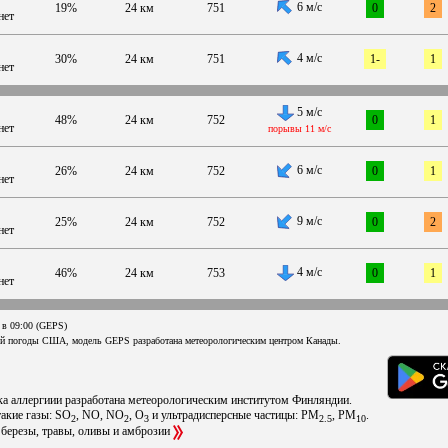
6 м/с
19%
24 км
751
0
2
нет
4 м/с
30%
24 км
751
1-
1
нет
5 м/с
48%
24 км
752
0
1
нет
порывы 11 м/с
6 м/с
26%
24 км
752
0
1
нет
9 м/с
25%
24 км
752
0
2
нет
4 м/с
46%
24 км
753
0
1
нет
 в 09:00 (GEPS)
ой погоды США, модель GEPS разработана метеорологическим центром Канады.
ска аллергиии разработана метеорологическим институтом Финляндии.
такие газы: SO
, NO, NO
, O
и ультрадисперсные частицы: PM
, PM
.
2
2
3
2.5
10
 березы, травы, оливы и амброзии