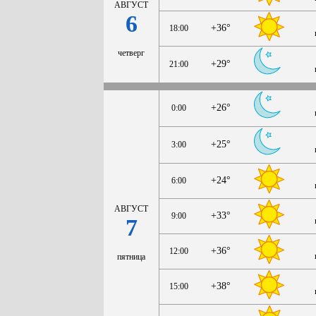
АВГУСТ
6
+36°
18:00
четверг
+29°
21:00
+26°
0:00
+25°
3:00
+24°
6:00
АВГУСТ
+33°
9:00
7
+36°
12:00
пятница
+38°
15:00