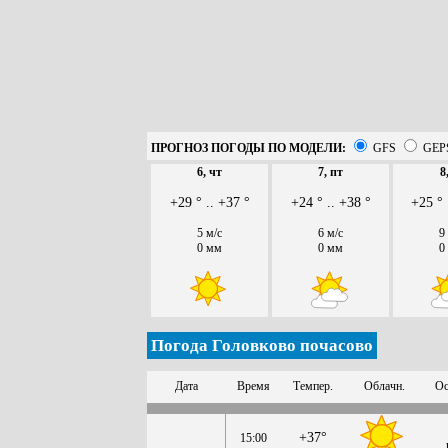
ПРОГНОЗ ПОГОДЫ ПО МОДЕЛИ:
GFS
GEP
6, чт
7, пт
8
+29 ° .. +37 °
+24 ° .. +38 °
+25 ° 
5 м/с
6 м/с
9
0 мм
0 мм
0
Погода Головково почасово
Дата
Время
Темпер.
Облачн.
Ос
+37°
15:00