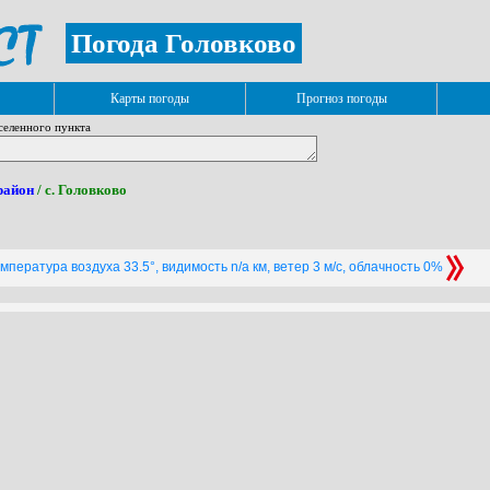
Погода Головково
Карты погоды
Прогноз погоды
селенного пункта
район
/ с. Головково
мпература воздуха 33.5°, видимость n/a км, ветер 3 м/с, облачность 0%