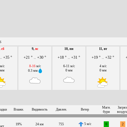
S
,
сб
9,
вс
10, пн
11, вт
.. +35 °
+21 ° .. +30 °
+18 ° .. +31 °
+19 ° .. +32 °
 м/с
8-16
м/с
6-11 м/с
4 м/с
 мм
0 мм
0 мм
0.3 мм
Магн.
Загряз
адки
Влажн.
Видимость
Давлен.
Ветер
бури
воздух
5 м/с
19%
24 км
755
0
2
нет