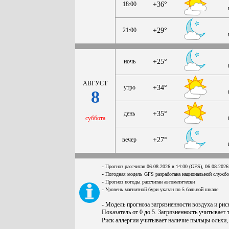
18:00
+36°
21:00
+29°
ночь
+25°
АВГУСТ
утро
+34°
8
день
+35°
суббота
вечер
+27°
-
Прогноз рассчитан 06.08.2026 в 14:00 (GFS), 06.08.2026
-
Погодная модель GFS разработана национальной служб
-
Прогноз погоды рассчитан автоматически
-
Уровень магнитной бури указан по 5 бальной шкале
- Модель прогноза загрязненности воздуха и ри
Показатель от 0 до 5. Загрязненность учитывает 
Риск аллергии учитывает наличие пыльцы ольхи,