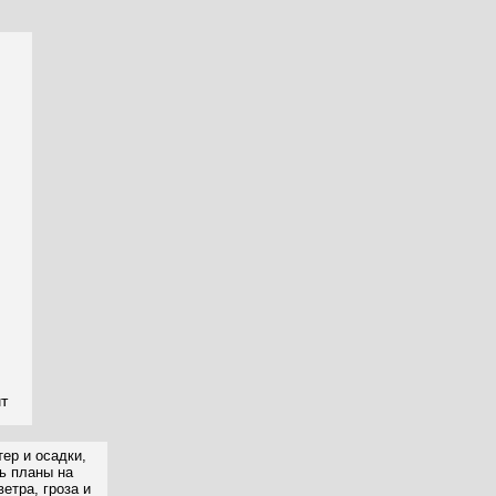
чт
ер и осадки,
ть планы на
етра, гроза и