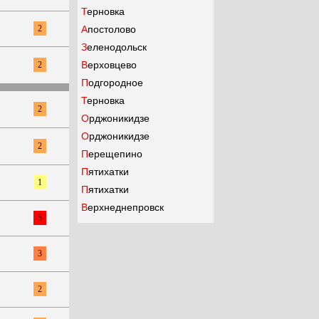
Терновка
2
Апостолово
Зеленодольск
Верховцево
2
Подгородное
Терновка
2
Орджоникидзе
Орджоникидзе
2
Перещепино
Пятихатки
1
Пятихатки
Верхнеднепровск
5
3
2