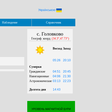
Українською
Наблюдение
Справочник
с. Головково
Географ. коорд.
(34.3°,47.73°)
Восход
Заход
05:26
20:10
Сумерки
Гражданские
04:51
20:45
Навигационные
04:06
21:30
Астрономические
03:13
22:23
Долгота дня
14:43
УРОВЕНЬ МАГНИТНОЙ БУРИ