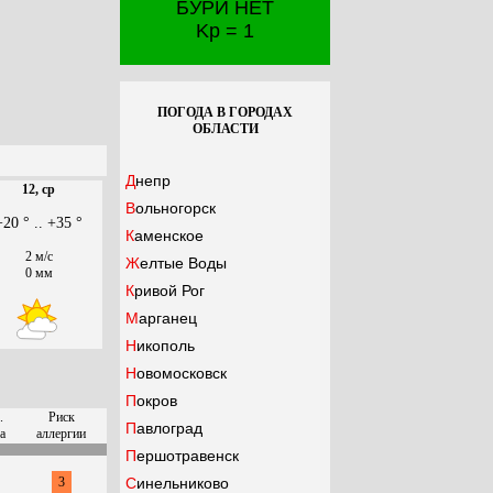
БУРИ НЕТ
Kp = 1
ПОГОДА В ГОРОДАХ
ОБЛАСТИ
Днепр
12, ср
Вольногорск
+20 ° .. +35 °
Каменское
2 м/с
Желтые Воды
0 мм
Кривой Рог
Марганец
Никополь
Новомосковск
Покров
.
Риск
Павлоград
а
аллергии
Першотравенск
3
Синельниково