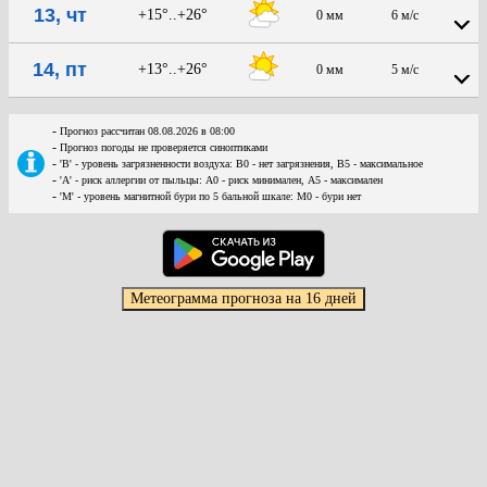
13, чт
+15°..+26°
0 мм
6 м/с
14, пт
+13°..+26°
0 мм
5 м/с
-
Прогноз рассчитан 08.08.2026 в 08:00
-
Прогноз погоды не проверяется синоптиками
-
'В' - уровень загрязненности воздуха: В0 - нет загрязнения, В5 - максимальное
-
'А' - риск аллергии от пыльцы: А0 - риск минимален, А5 - максимален
-
'М' - уровень магнитной бури по 5 бальной шкале: М0 - бури нет