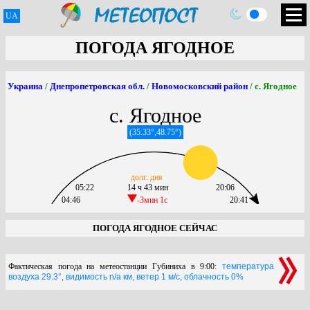
UA
ПОГОДА ЯГОДНОЕ
Украина
/
Днепропетровская обл.
/
Новомосковский район
/ с. Ягодное
с. Ягодное
(35.33°,48.75°)
долг. дня
05:22
14 ч 43 мин
20:06
04:46
-3мин 1c
20:41
ПОГОДА ЯГОДНОЕ СЕЙЧАС
Фактическая погода на метеостанции Губиниха в 9:00:
температура
воздуха 29.3°, видимость n/a км, ветер 1 м/с, облачность 0%