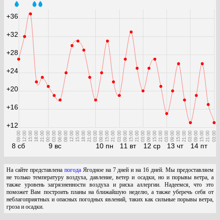
+36
+32
+28
+24
+20
+16
+12
09:00
12:00
15:00
18:00
21:00
00:00
03:00
06:00
09:00
12:00
15:00
18:00
21:00
03:00
09:00
15:00
21:00
03:00
09:00
15:00
21:00
03:00
09:00
15:00
21:00
03:00
09:00
15:00
21:00
03:00
09:00
15:00
21:00
03:00
8 сб
9 вс
10 пн
11 вт
12 ср
13 чт
14 пт
На сайте представлена
погода
Ягодное на 7 дней и на 16 дней. Мы предоставляем
не только температуру воздуха, давление, ветер и осадки, но и порывы ветра, а
также уровень загрязненности воздуха и риска аллергии. Надеемся, что это
поможет Вам построить планы на ближайшую неделю, а также уберечь себя от
неблагоприятных и опасных погодных явлений, таких как сильные порывы ветра,
гроза и осадки.