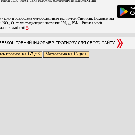
 погоди США, модель GEPS розроблена метеорологічним центром Канади.
ку алергії розроблена метеорологічним інститутом Фінляндії. Показник від
O, NO
, O
та ультрадисперсні частинки: PM
, PM
. Ризик алергії
2
3
2.5
10
оливи та амброзії
ЕЗКОШТОВНИЙ ІНФОРМЕР ПРОГНОЗУ ДЛЯ СВОГО САЙТУ