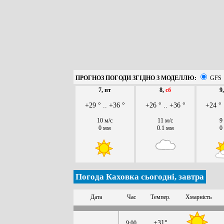
ПРОГНОЗ ПОГОДИ ЗГІДНО З МОДЕЛЛЮ:
GFS
7, пт
8,
сб
9
+29 ° .. +36 °
+26 ° .. +36 °
+24 ° 
10 м/с
11 м/с
9
0 мм
0.1 мм
0
Погода Каховка сьогодні, завтра
Дата
Час
Темпер.
Хмарність
+31°
9:00