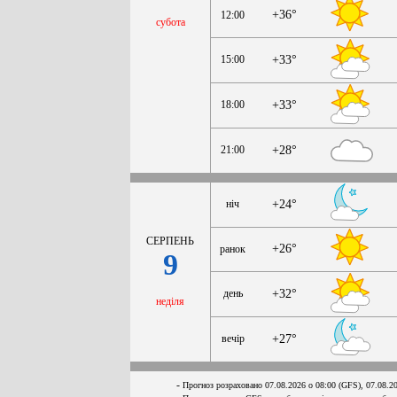
+36°
12:00
субота
15:00
+33°
18:00
+33°
21:00
+28°
ніч
+24°
СЕРПЕНЬ
+26°
ранок
9
день
+32°
неділя
вечір
+27°
-
Прогноз розраховано 07.08.2026 о 08:00 (GFS), 07.08.2