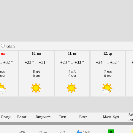
GEPS
,
нд
10, пн
11, вт
12, ср
.. +32 °
+23 ° .. +31 °
+23 ° .. +33 °
+24 ° .. +32 °
 м/с
8 м/с
4 м/с
7 м/с
 мм
0 мм
0 мм
0 мм
За
Опади
Волог.
Видимість
Тиск
Вітер
Магн. бурі
по
5 м/с
34%
24 км
757
0