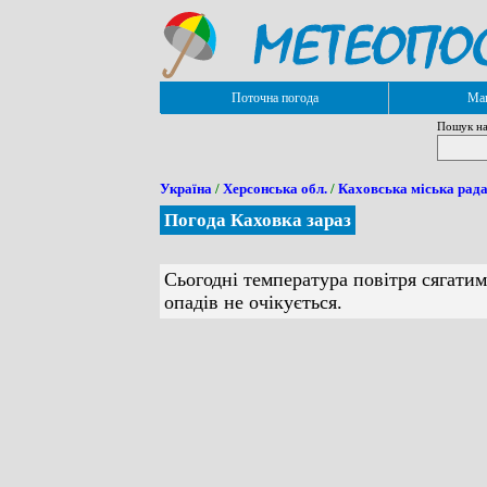
Поточна погода
Мап
Пошук на
Україна
/
Херсонська обл.
/
Каховська міська рад
Погода Каховка зараз
Сьогодні температура повітря сягатим
опадів не очікується.