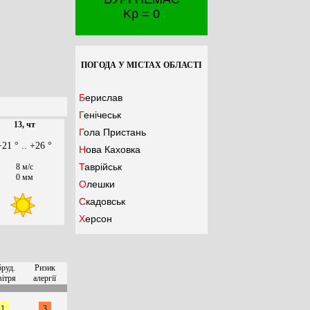
Kp = 0
ПОГОДА У МІСТАХ ОБЛАСТІ
Берислав
Генічеськ
13, чт
Гола Пристань
+21 ° .. +26 °
Нова Каховка
Таврійськ
8 м/с
0 мм
Олешки
Скадовськ
Херсон
бруд.
Ризик
вітря
алергії
1
3