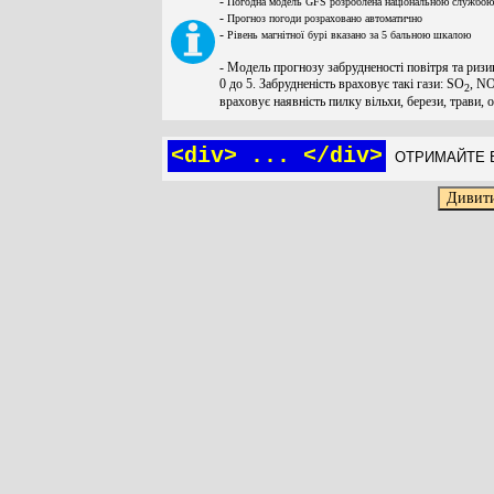
-
Погодна модель GFS розроблена національною службою
-
Прогноз погоди розраховано автоматично
-
Рівень магнітної бурі вказано за 5 бальною шкалою
- Модель прогнозу забрудненості повітря та ризи
0 до 5. Забрудненість враховує такі гази: SO
, N
2
враховує наявність пилку вільхи, берези, трави, 
<div> ... </div>
ОТРИМАЙТЕ Б