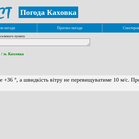
Погода Каховка
и погоди
Прогноз погоди
Спостере
селеного пункту
а
/ м. Каховка
е +36 °, а швидкість вітру не перевищуватиме 10 м/с. Пр