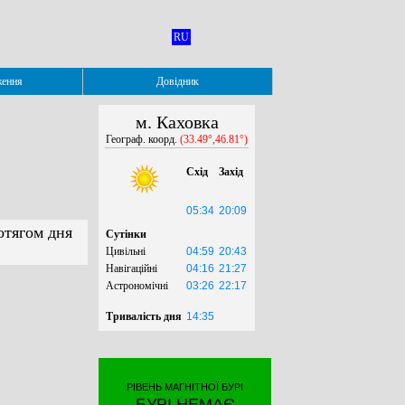
RU
ження
Довідник
м. Каховка
Географ. коорд.
(33.49°,46.81°)
Схід
Захід
05:34
20:09
отягом дня
Сутінки
Цивільні
04:59
20:43
Навігаційні
04:16
21:27
Астрономічні
03:26
22:17
Тривалість дня
14:35
РІВЕНЬ МАГНІТНОЇ БУРІ
БУРІ НЕМАЄ