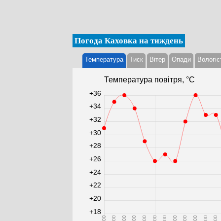
Погода Каховка на тиждень
Температура
Тиск
Вітер
Опади
Вологіс
Температура повітря, °С
+36
+34
+32
+30
+28
+26
+24
+22
+20
+18