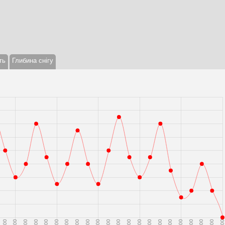
ть
Глибина снігу