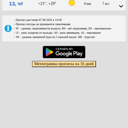
13, чт
+21°..+29°
0 мм
7 м/с
-
Прогноз рассчитан 07.08.2026 в 14:00
-
Прогноз погоды не проверяется синоптиками
-
'В' - уровень загрязненности воздуха: В0 - нет загрязнения, В5 - максимальное
-
'А' - риск аллергии от пыльцы: А0 - риск минимален, А5 - максимален
-
'М' - уровень магнитной бури по 5 бальной шкале: М0 - бури нет