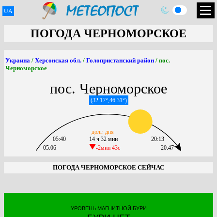
UA
ПОГОДА ЧЕРНОМОРСКОЕ
Украина
/
Херсонская обл.
/
Голопристанский район
/ пос.
Черноморское
пос. Черноморское
(32.17°,46.31°)
долг. дня
05:40
14 ч 32 мин
20:13
05:06
-2мин 43c
20:47
ПОГОДА ЧЕРНОМОРСКОЕ СЕЙЧАС
УРОВЕНЬ МАГНИТНОЙ БУРИ