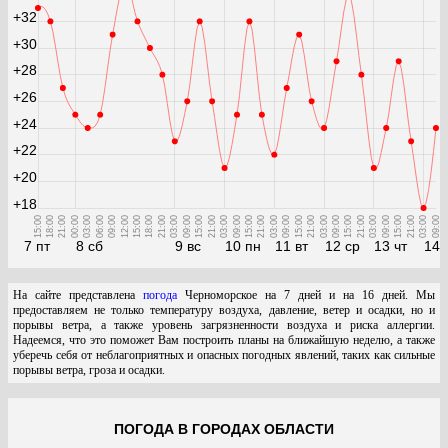
+32
+30
+28
+26
+24
+22
+20
+18
15:00
18:00
21:00
00:00
03:00
06:00
09:00
12:00
15:00
18:00
21:00
03:00
09:00
15:00
21:00
03:00
09:00
15:00
21:00
03:00
09:00
15:00
21:00
03:00
09:00
15:00
21:00
03:00
09:00
15:00
21:00
03:00
09:00
7 пт
8 сб
9 вс
10 пн
11 вт
12 ср
13 чт
14 
На сайте представлена
погода
Черноморское на 7 дней и на 16 дней. Мы
предоставляем не только температуру воздуха, давление, ветер и осадки, но и
порывы ветра, а также уровень загрязненности воздуха и риска аллергии.
Надеемся, что это поможет Вам построить планы на ближайшую неделю, а также
уберечь себя от неблагоприятных и опасных погодных явлений, таких как сильные
порывы ветра, гроза и осадки.
ПОГОДА В ГОРОДАХ ОБЛАСТИ