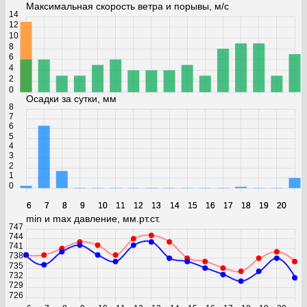
Максимальная скорость ветра и порывы, м/с
14
12
10
8
6
4
2
0
Осадки за сутки, мм
8
7
6
5
4
3
2
1
0
6
6
7
7
8
8
9
9
10
10
11
11
12
12
13
13
14
14
15
15
16
16
17
17
18
18
19
19
20
20
min и max давление, мм.рт.ст.
747
744
741
738
735
732
729
726