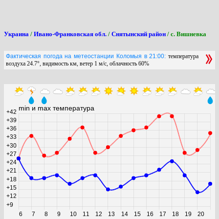
Украина
/
Ивано-Франковская обл.
/
Снятынский район
/ с. Вишневка
Фактическая погода на метеостанции Коломыя в 21:00:
температура
воздуха 24.7°, видимость км, ветер 1 м/с, облачность 60%
min и max температура
+42
+39
+36
+33
+30
+27
+24
+21
+18
+15
+12
+9
6
7
8
9
10
11
12
13
14
15
16
17
18
19
20