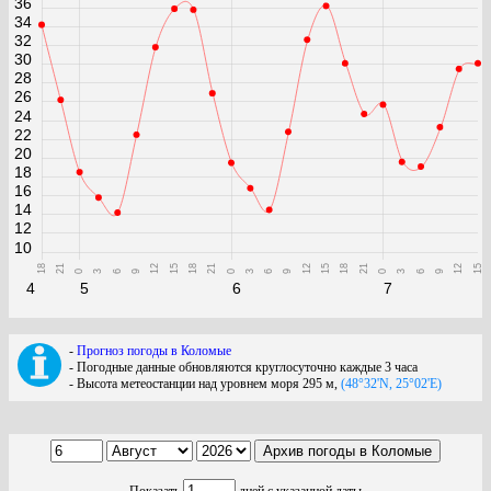
36
34
32
30
28
26
24
22
20
18
16
14
12
10
18
21
12
15
18
21
12
15
18
21
12
15
0
3
6
9
0
3
6
9
0
3
6
9
4
5
6
7
-
Прогноз погоды в Коломые
- Погодные данные обновляются круглосуточно каждые 3 часа
- Высота метеостанции над уровнем моря 295 м,
(48°32'N, 25°02'E)