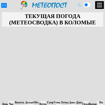
UA
ТЕКУЩАЯ ПОГОДА
(МЕТЕОСВОДКА) В КОЛОМЫЕ
Высота
Дальн
Обл-
Скор
Темп.
Точка
Давл
Давл
Явл
День
Час
Ветер
Осад
Время