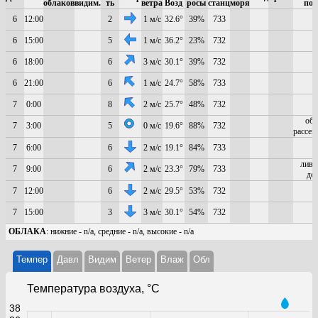
облаков
видим.
ть
ветра
Возд
росы
станц
моря
пог
6
12:00
2
1 м/с
32.6°
39%
733
6
15:00
5
1 м/с
36.2°
23%
732
6
18:00
6
3 м/с
30.1°
39%
732
6
21:00
6
1 м/с
24.7°
58%
733
7
0:00
8
2 м/с
25.7°
48%
732
обл
7
3:00
5
0 м/с
19.6°
88%
732
рассеи
7
6:00
6
2 м/с
19.1°
84%
733
ливн
7
9:00
6
2 м/с
23.3°
79%
733
до
7
12:00
6
2 м/с
29.5°
53%
732
7
15:00
3
3 м/с
30.1°
54%
732
ОБЛАКА
: нижние - n/a, средние - n/a, высокие - n/a
Темпер
Давл
Видим
Ветер
Влаж
Обл
Температура воздуха, °C
38