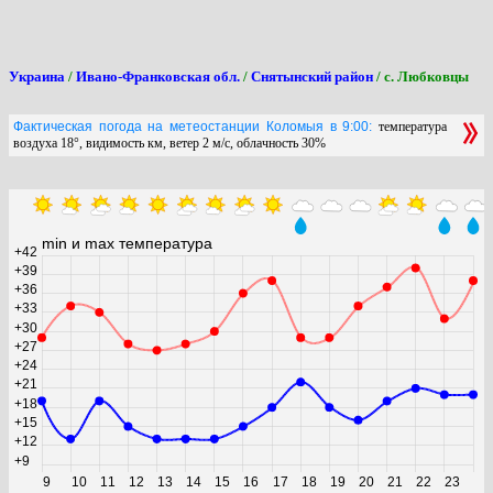
Украина
/
Ивано-Франковская обл.
/
Снятынский район
/ с. Любковцы
Фактическая погода на метеостанции Коломыя в 9:00:
температура
воздуха 18°, видимость км, ветер 2 м/с, облачность 30%
min и max температура
+42
+39
+36
+33
+30
+27
+24
+21
+18
+15
+12
+9
9
10
11
12
13
14
15
16
17
18
19
20
21
22
23