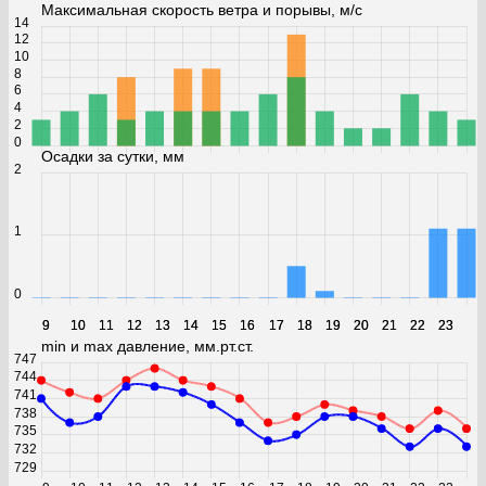
Максимальная скорость ветра и порывы, м/с
14
12
10
8
6
4
2
0
Осадки за сутки, мм
2
1
0
9
9
10
10
11
11
12
12
13
13
14
14
15
15
16
16
17
17
18
18
19
19
20
20
21
21
22
22
23
23
min и max давление, мм.рт.ст.
747
744
741
738
735
732
729