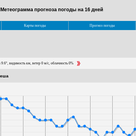
. Метеограмма прогноза погоды на 16 дней
Карты погоды
Прогноз погоды
 9.6°, видимость км, ветер 0 м/с, облачность 0%
леша