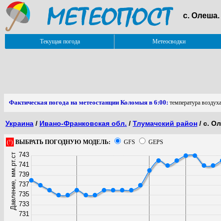
с. Олеша
Текущая погода
Метеосводки
Фактическая погода на метеостанции Коломыя в 6:00:
температура воздуха
Украина
/
Ивано-Франковская обл.
/
Тлумачский район
/ с. О
(!)
ВЫБРАТЬ ПОГОДНУЮ МОДЕЛЬ:
GFS
GEPS