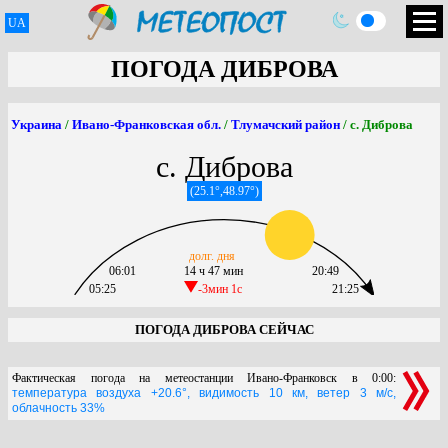
UA
ПОГОДА ДИБРОВА
Украина
/
Ивано-Франковская обл.
/
Тлумачский район
/ с. Диброва
с. Диброва
(25.1°,48.97°)
долг. дня
06:01
14 ч 47 мин
20:49
05:25
-3мин 1c
21:25
ПОГОДА ДИБРОВА СЕЙЧАС
Фактическая погода на метеостанции Ивано-Франковск в 0:00:
температура воздуха +20.6°, видимость 10 км, ветер 3 м/с,
облачность 33%