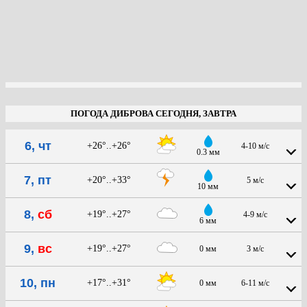
ПОГОДА ДИБРОВА СЕГОДНЯ, ЗАВТРА
6, чт
+26°..+26°
4-10 м/с
0.3 мм
7, пт
+20°..+33°
5 м/с
10 мм
8,
сб
+19°..+27°
4-9 м/с
6 мм
9,
вс
+19°..+27°
0 мм
3 м/с
10, пн
+17°..+31°
0 мм
6-11 м/с