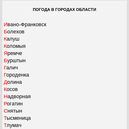
ПОГОДА В ГОРОДАХ ОБЛАСТИ
Ивано-Франковск
Болехов
Калуш
Коломыя
Яремче
Бурштын
Галич
Городенка
Долина
Косов
Надворная
Рогатин
Снятын
Тысменица
Тлумач