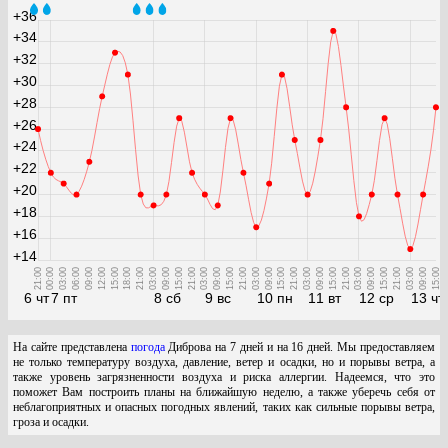
+36
+34
+32
+30
+28
+26
+24
+22
+20
+18
+16
+14
21:00
00:00
03:00
06:00
09:00
12:00
15:00
18:00
21:00
03:00
09:00
15:00
21:00
03:00
09:00
15:00
21:00
03:00
09:00
15:00
21:00
03:00
09:00
15:00
21:00
03:00
09:00
15:00
21:00
03:00
09:00
15:00
6 чт
7 пт
8 сб
9 вс
10 пн
11 вт
12 ср
13 чт
На сайте представлена
погода
Диброва на 7 дней и на 16 дней. Мы предоставляем
не только температуру воздуха, давление, ветер и осадки, но и порывы ветра, а
также уровень загрязненности воздуха и риска аллергии. Надеемся, что это
поможет Вам построить планы на ближайшую неделю, а также уберечь себя от
неблагоприятных и опасных погодных явлений, таких как сильные порывы ветра,
гроза и осадки.