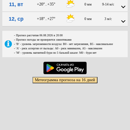
11, вт
+20°..+35°
0 мм
9-14 м/с
12, ср
+18°..+27°
0 мм
3 м/с
-
Прогноз рассчитан 06.08.2026 в 20:00
-
Прогноз погоды не проверяется синоптиками
-
'В' - уровень загрязненности воздуха: В0 - нет загрязнения, В5 - максимальное
-
'А' - риск аллергии от пыльцы: А0 - риск минимален, А5 - максимален
-
'М' - уровень магнитной бури по 5 бальной шкале: М0 - бури нет