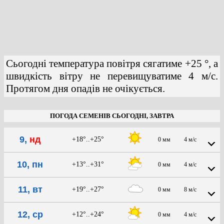
Сьогодні температура повітря сягатиме +25 °, а
швидкість вітру не перевищуватиме 4 м/с.
Протягом дня опадів не очікується.
ПОГОДА СЕМЕНІВ СЬОГОДНІ, ЗАВТРА
9,
нд
+18°..+25°
0 мм
4 м/с
10, пн
+13°..+31°
0 мм
4 м/с
11, вт
+19°..+27°
0 мм
8 м/с
12, ср
+12°..+24°
0 мм
4 м/с