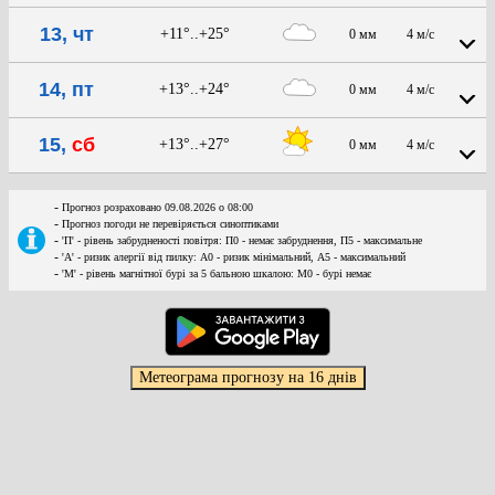
13, чт
+11°..+25°
0 мм
4 м/с
14, пт
+13°..+24°
0 мм
4 м/с
15,
сб
+13°..+27°
0 мм
4 м/с
-
Прогноз розраховано 09.08.2026 о 08:00
-
Прогноз погоди не перевіряється синоптиками
-
'П' - рівень забрудненості повітря: П0 - немає забруднення, П5 - максимальне
-
'А' - ризик алергії від пилку: А0 - ризик мінімальний, А5 - максимальний
-
'М' - рівень магнітної бурі за 5 бальною шкалою: M0 - бурі немає