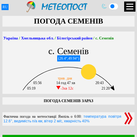
RU
ПОГОДА СЕМЕНІВ
Україна
/
Хмельницька обл.
/
Білогірський район
/ с. Семенів
с. Семенів
(26.4°,49.94°)
трив. дня
05:56
14 год 47 хв
20:43
05:19
-3хв 12c
21:20
ПОГОДА СЕМЕНІВ ЗАРАЗ
Фактична погода на метеостанції Ямпіль о 6:00:
температура повітря
12.6°, видимість n/a км, вітер 2 м/с, хмарність 40%