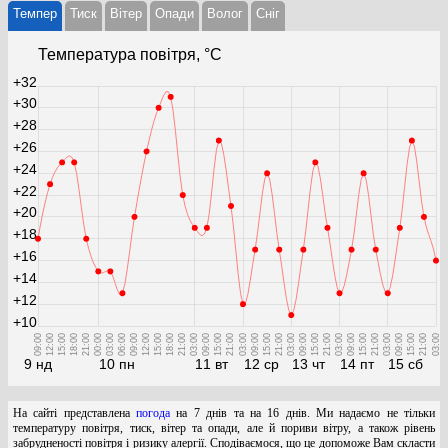
Темпер
Тиск
Вітер
Опади
Волог
Cніг
Температура повітря, °С
+32
+30
+28
+26
+24
+22
+20
+18
+16
+14
+12
+10
09:00
12:00
15:00
18:00
21:00
00:00
03:00
06:00
09:00
12:00
15:00
18:00
21:00
03:00
09:00
15:00
21:00
03:00
09:00
15:00
21:00
03:00
09:00
15:00
21:00
03:00
09:00
15:00
21:00
03:00
09:00
15:00
21:00
03:00
9 нд
10 пн
11 вт
12 ср
13 чт
14 пт
15 сб
На сайті представлена
погода
на 7 днів та на 16 днів. Ми надаємо не тільки
температуру повітря, тиск, вітер та опади, але й пориви вітру, а також рівень
забрудненості повітря і ризику алергії. Сподіваємося, що це допоможе Вам скласти